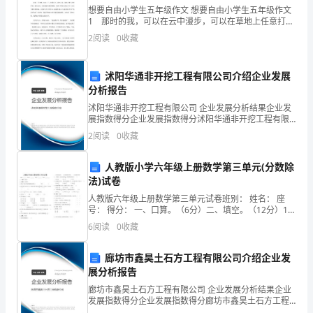
试
想要自由小学生五年级作文 想要自由小学生五年级作文
1 那时的我，可以在云中漫步，可以在草地上任意打
卷
滚，可以躺在鲸鱼的背上，晒着懒洋洋的太阳而眠。因
2
阅读
0
收藏
为那时的我年纪天真，想象烂漫。因为那时的我，是自
由的
注
沭阳华通非开挖工程有限公司介绍企业发展
意
分析报告
事
沭阳华通非开挖工程有限公司 企业发展分析结果企业发
展指数得分企业发展指数得分沭阳华通非开挖工程有限
项：
公司综合得分说明：企业发展指数根据企业规模、企业
2
阅读
0
收藏
创新、企业风险、企业活力四个维度对企业发展情况进
行评
1．
人教版小学六年级上册数学第三单元(分数除
:
答
法)试卷
:
人教版六年级上册数学第三单元试卷班别： 姓名： 座
卷
号： 得分： 一、口算。（6分）二、填空。（12分）1、
把改写成两道除法算式是（
如果设木条长尺，绳子长尺，可列方程组为（）
6
阅读
0
收藏
前，
考
廊坊市鑫昊土石方工程有限公司介绍企业发
展分析报告
生
廊坊市鑫昊土石方工程有限公司 企业发展分析结果企业
发展指数得分企业发展指数得分廊坊市鑫昊土石方工程
务
有限公司综合得分说明：企业发展指数根据企业规模、