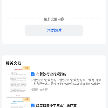
析
2022-
2023
更多完整内容
学
继续阅读
年
6．下列命题中，真命题是（）
九
A
．对角线相等的四边形是矩形
上
B
．对角线互相垂直的四边形是菱形
数
相关文档
C
．对角线互相平分的四边形不一定是平行四边形
学
付费
D
．对角线互相垂直平分且相等的四边形一定是正方形
市餐饮行业行规行约
期
市餐饮行业行规行约市餐饮行业行规行约第一章 总 则第
一条为规范本市餐饮行业经营行为遵守诚信准则强化行
末
业自律机制维护消费者与经营者的合法权益建立良好的
OCDCOCA
30°
2
阅读
0
收藏
经营秩序促进行业的健康有序发展__市
模
付费
拟
想要自由小学生五年级作文