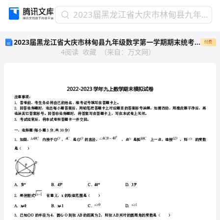
2023
2023届黑龙江省大庆市林甸县九年级数学第一学期期末统考试题含解析
届
2023届黑龙江省大庆市林甸县九年级数学第一学期期末统考试题含解析
付费
黑
4
阅读
收藏
（
来自
：
万文网
）
龙
江
省
大
庆
注意事项：
市
1．答卷前，考生务必将自己的姓名、准考证
林
3．考试结束后，将本试卷和答题卡一并交回。