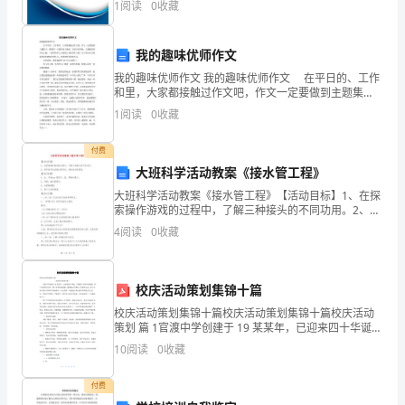
1
阅读
0
收藏
企业创新、企业风险、企业活力四个维度对企业发展情
必
．则四边形是
CFAECF()
况进
将
我的趣味优师作文
我的趣味优师作文 我的趣味优师作文 在平日的、工作
自
和里，大家都接触过作文吧，作文一定要做到主题集
中，围绕同一主题作深入阐述，切忌东拉西扯，主题松
己
1
阅读
0
收藏
散甚至无主题。一篇样的作文才能称之为优秀作文呢？
以下
的
付费
二、填空题(每小题3分,共24分)
大班科学活动教案《接水管工程》
姓
大班科学活动教案《接水管工程》【活动目标】1、在探
名、
索操作游戏的过程中，了解三种接头的不同功用。2、同
伴协作完成接水管任务，体验成功的喜悦。【活动准
4
阅读
0
收藏
准
备】1、长、中短pvc管若干，直、弯接头数个。2、录像
考
校庆活动策划集锦十篇
证
校庆活动策划集锦十篇校庆活动策划集锦十篇校庆活动
策划 篇 1官渡中学创建于 19 某某年，已迎来四十华诞。
号
学校四十年的风雨沧桑，四十年的艰苦创业，四十年的
10
阅读
0
收藏
发展成就，凝聚着几代教育工作者的心血。四十年来
填
付费
写