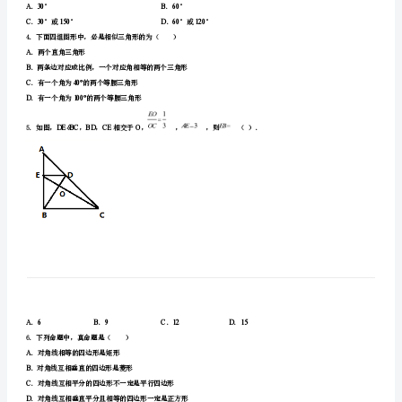
甸
一、选择题(每小题3分,共30分)
县
是（）
九
年
级
数
x
2．要使根式有意义，的取值范围是（）
学
第
O4OAB2AB
A30B60
．°．°
一
C30150D60120
．°或°．°或°
学