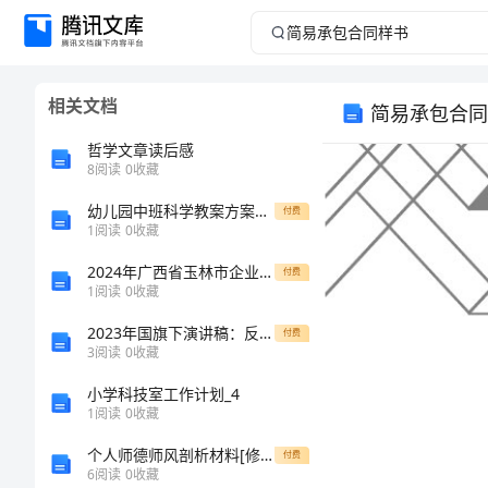
简
易
相关文档
简易承包合同
承
哲学文章读后感
包
8
阅读
0
收藏
幼儿园中班科学教案方案2024整
合
付费
1
阅读
0
收藏
同
2024年广西省玉林市企业人力资源管理师之二级人力资源管理师考试精选题库完整答案
付费
1
阅读
0
收藏
样
2023年国旗下演讲稿：反思演讲
付费
3
阅读
0
收藏
书
小学科技室工作计划_4
编
1
阅读
0
收藏
号：
个人师德师风剖析材料[修改版]
付费
6
阅读
0
收藏