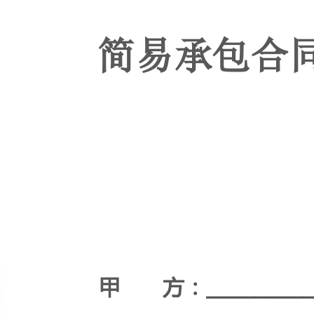
甲方：_____________________
乙方：_____________________
签订日期：_____________________
WORD文档/A4打印/可编辑