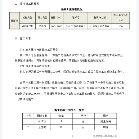
\l
"_Toc367721663"
一、
编
制
说
明
PAGEREF
一、编制说明
_Toc367721663
\h
1
HYPERLINK
目
录