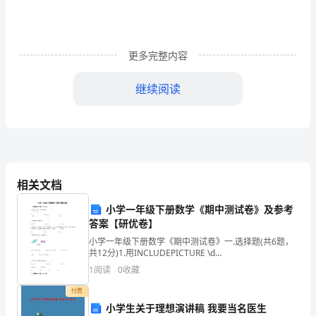
................................................................................................................
1
一、
编
更多完整内容
制
说
继续阅读
明
................................................................................................................
1
二、
灌
相关文档
注
桩
小学一年级下册数学《期中测试卷》及参考
工
答案【研优卷】
二、灌注桩工程概况
程
小学一年级下册数学《期中测试卷》一.选择题(共6题，
概
共12分)1.用INCLUDEPICTURE \d
"C:\\Users\\04\\AppData\\Local\\Temp\\~tmp165476
况
1
阅读
0
收藏
................................................................................................................
成桩类型
受力类型
桩径〔mm〕
付费
桩基础
1
小学生关于理想演讲稿 我要当名医生