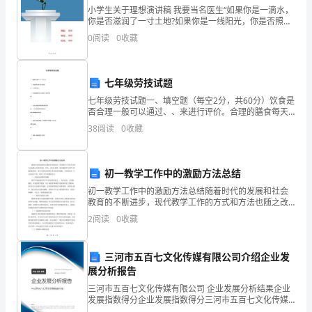
三、
钻孔灌注桩
受压桩
800、1000
小学生关于理想演讲稿 我要当名医生“如果你是一滴水，
施
你是否滋润了一寸土地?如果你是一线阳光，你是否照亮
了一分黑暗?如果你是一颗粮食，你是否哺育了有用的生
工
0
阅读
0
收藏
命?如果你是一颗最小的螺丝钉，你是否永远坚守在你
部
三、施工部署
署
七年级劳技试题
................................................................................................................
2
七年级劳技试题一、填空题（每空2分，共60分）饮食是
〔1〕土方开挖与破桩施工的配合
否合理一般可以通过、、来进行评价。合理的膳食每天
四、
必须包括5类基本食物、、食物中能提供热量的营养素主
38
阅读
0
收藏
施
要有、、,这三种营养素所提供的热量占总热量的比例分
工
工
〔2〕桩头清理与防水施工
初一教学工作中的激励方法总结
艺
初一教学工作中的激励方法总结随着时代的发展和社会
要
教育的不断进步，现代教学工作的方式和方法也随之改
善和升级。作为一名初中老师，如何激励学生的学习兴
点
2
阅读
0
收藏
趣和积极性，是每个教师必须要思考和面对的问题。下
................................................................................................................
面笔者从
5
三河市五百七文化传媒有限公司介绍企业发
五、
展分析报告
质
三河市五百七文化传媒有限公司 企业发展分析结果企业
量
发展指数得分企业发展指数得分三河市五百七文化传媒
一步的结构施工。
有限公司综合得分说明：企业发展指数根据企业规模、