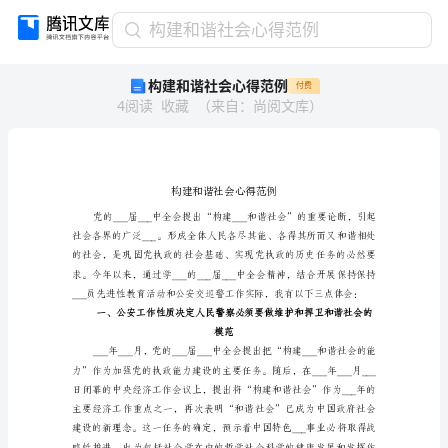
构
构建和谐社会心得范例
建
构建和谐社会心得范例
付费
和
4
阅读
收藏
（
来自
：
尚阅文库
）
谐
社
会
心
得
范
例