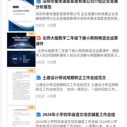
深圳市爱米逸家家居有限公司介绍企业发展
的
分析报告
广
深圳市爱米逸家家居有限公司 企业发展分析结果企业发
展指数得分企业发展指数得分深圳市爱米逸家家居有限
泛
公司综合得分说明：企业发展指数根据企业规模、企业
0
阅读
0
收藏
创新、企业风险、企业活力四个维度对企业发展情况进
___。
行评
付费
北师大版数学二年级下册小熊购物混合运算
形
课件
成
- 北师大版数学二年级下册小熊购物混合运算课件 - 课程
导入知识回顾新课导入知识点讲解与例题解析课堂练习
与互动课后作业与拓展 - 课程导入
全
8
阅读
0
收藏
好交巡警与构建和谐社会的
体
付费
土建设计师试用期转正工作总结范文
人
土建设计师试用期转正工作总结范文 土建设计师试用期
转正工作总结范文 时间一晃而过，一段时间的工作活
民
动告一段落了，回忆过去这段时间的工作，收获颇丰，
2
阅读
0
收藏
这也意味着，又要准备开始写工作总结了。那么一般工
各
作
付费
尽
2024年小学四年级语文培优辅差工作总结
其
2024年小学四年级语文培优辅差工作总结 2024年小学
四年级语文培优辅差工作总结1 一学期以来，本人本着