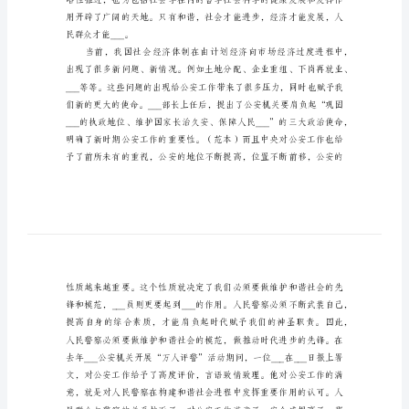
构
建
和
谐
社
模范
会
心
得
范
例
党
的