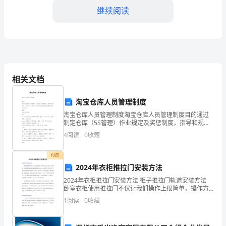
社
继续阅读
会”
的
重
要
相关文档
论
淘宝仓库人员管理制度
断，
淘宝仓库人员管理制度淘宝仓库人员管理制度目的通过
引
制定仓库（5S管理）作业规定及奖惩制度，指导和规范
仓库人员日常作业行为，通过奖惩的措施起到激励和考
4
阅读
0
收藏
核人员的作用。范围仓库工作人员职责1.仓
起
付费
社
2024年衣柜推拉门安装方法
会
2024年衣柜推拉门安装方法 柜子推拉门轨道安装方法
卧室衣柜使用推拉门不仅让我们操作上很简单，操作方
各
便，节能环保。在有些卧室衣柜中还配有弹性拉伸设
1
阅读
0
收藏
备，任意升级、简洁实用，体现出匠心独运的设计思
界
想，