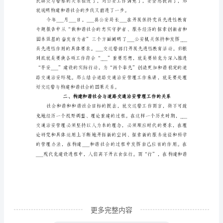
___
民群众才能___。
届
___
中
全
会
提
出
“构
建
___
和
谐
更多完整内容