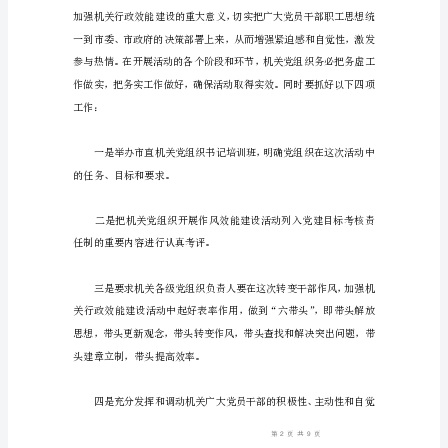
实
现
强机关党组织凝聚力、战斗力
跨
越
发
展
的
关
推进。
键
一
年。
市
直