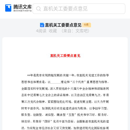
直
直机关工委要点意见
机
直机关工委要点意见
付费
关
4
阅读
收藏
（
来自
：
文库吧
）
工
委
要
点
意
见
直