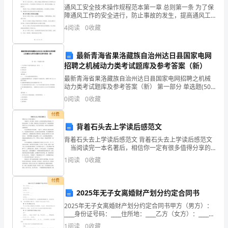
总
通风工安全技术操作规程范本第一章 总则第一条 为了保
体
障通风工作的安全进行，防止事故的发生，提高通风工
作的质量和效率，根据相关法律法规和标准，制定本规
工作：
4
阅读
0
收藏
程。第二条 适用范围：本规程适用于通风工程施工现场
要
及
求
最新青海省果洛藏族自治州达日县国家电网
招聘之机械动力类考试题库及参考答案（新）
是：
最新青海省果洛藏族自治州达日县国家电网招聘之机械
以
动力类考试题库及参考答案（新） 第一部分 单选题(50
的任务、目标和要求。
题) 1、动点相对于动参考系的运动，称为( )。A.绝对运
0
阅读
0
收藏
动B.牵连运动C.相对运动【答
_______
付费
理
背着石头去上学读后感范文
论
背着石头去上学读后感范文 背着石头去上学读后感范文
当阅读完一本名著后，相信你一定有很多值得分享的
任制的重要内容进行认真考评。
收获，不能光会读哦，写一篇吧。你想好怎么写读后感
和
1
阅读
0
收藏
了吗？下面是收集的背着石头去上学读后感范文，供大
家
“三
付费
2025年无子女离婚财产划分约定合同书
个
2025年无子女离婚财产划分约定合同书甲方（男方）：
代
____身份证号码：____住所地：____乙方（女方）：____身
份证号码：____住所地：____鉴于甲乙双方因感情不和，
1
阅读
0
收藏