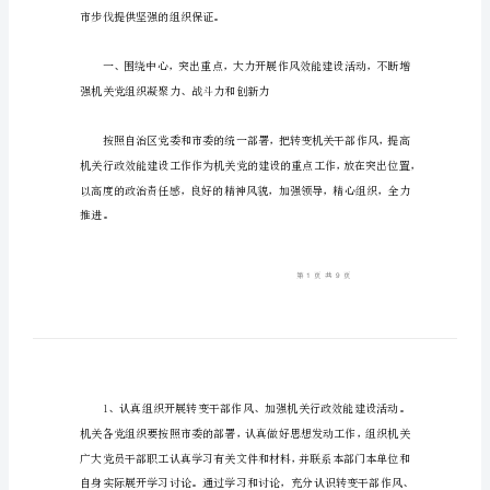
机
关
工
委
要
点
意
见
**
年
是
我
市步伐提供坚强的组织保证。
市