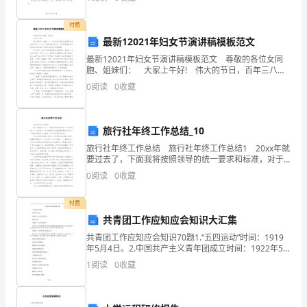
表”
无法继续维持婚姻关系，
重
付费
头建章立制，带头提高效率。
最新12021年妇女节演讲稿模板范文
要
最新12021年妇女节演讲稿模板范文 尊敬的各位女同
胞、姐妹们： 大家上午好! 伟大的节日，百年三八，
思
今天我们又迎来全世界妇女共同的节日——“三八”国际劳
0
阅读
0
收藏
动妇女节。在这里我谨代表学校行政向你
想
为
旅行社年终工作总结_10
指
旅行社年终工作总结 旅行社年终工作总结1 20xx年就
要过去了，下面我将按照领导的统一要求和标准，对于
导，
今年的个人工作情况和公司的经营管理以及未来个人的
0
阅读
0
收藏
职业规划三个方面做一下本人的观点和看法。
全
付费
面
共青团工作应知应会知识大汇集
共青团工作应知应会知识70题1.“五四运动”时间：1919
落
年5月4日。2.中国共产主义青年团成立时间：1922年5
月。3.中国共产主义青年团的性质：中国共产主义青年团
实
1
阅读
0
收藏
是中国共产党领导的先进青年的群团组
科