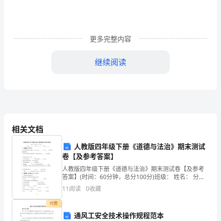
机
关
更多完整内容
党
继续阅读
建
工
作
的
相关文档
指
人教版四年级下册《道德与法治》期末测试
导
卷【及参考答案】
思
人教版四年级下册《道德与法治》期末测试卷【及参考
答案】(时间：60分钟，总分100分)班级： 姓名： 分
想
数： 一、填空题（共20分）1、每个班
11
阅读
0
收藏
和
付费
通风工安全技术操作规程范本