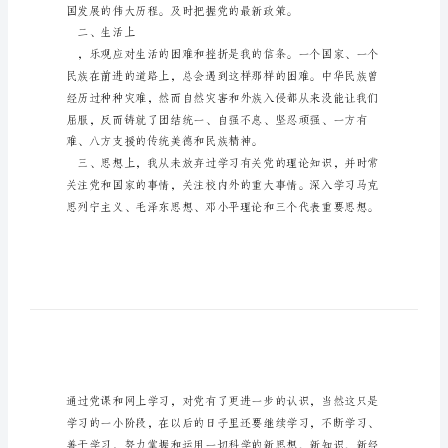
方
式
9
月
活情况向组织做如下汇报。
思
想
汇
报：
培
养
思
维
二、生活上