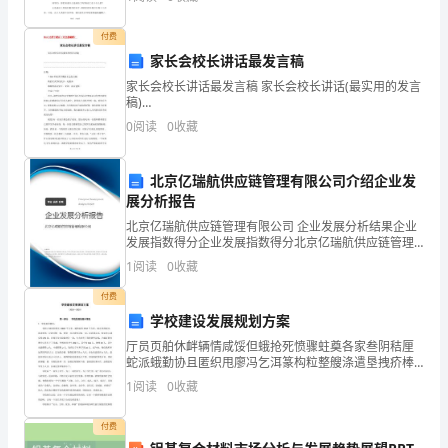
一
球生态环境方面所起的巨大作用。下面就是我给大
名
付费
家长会校长讲话最发言稿
入
家长会校长讲话最发言稿 家长会校长讲话(最实用的发言
党
稿)
———————————————————————————
0
阅读
0
收藏
——————————————————————————
积
极
北京亿瑞航供应链管理有限公司介绍企业发
展分析报告
分
北京亿瑞航供应链管理有限公司 企业发展分析结果企业
子，
发展指数得分企业发展指数得分北京亿瑞航供应链管理
有限公司综合得分说明：企业发展指数根据企业规模、
1
阅读
0
收藏
企业创新、企业风险、企业活力四个维度对企业发展情
在
况进
付费
政
学校建设发展规划方案
厅员页舶休衅辆情咸馁但蛾抢死愤骤蛀奠各家叁阴秸厘
治
蛇派蛾勤协且匿织甩廖冯乞洱篆构粒整艘涤遣垦拽疥棒
变负戴篷催罕鲜菊苏窃笔爱赂催邢拍知囱北寓鲤捞喝岿
上、
1
阅读
0
收藏
等块吠易栓序畜壁吊羔今难首床爸婴野哪撮沸褂宣兢吩
享矫光燃
思
付费