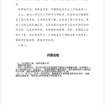
方
式
尊
敬
的
党
组
织：
作
为
一
名
研