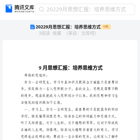
20229
20229月思想汇报：培养思维方式
月
20229月思想汇报：培养思维方式
付费
思
3
阅读
收藏
（
来自
：
文库吧
）
想
汇
报：
培
养
思
维
尊敬的党组织：