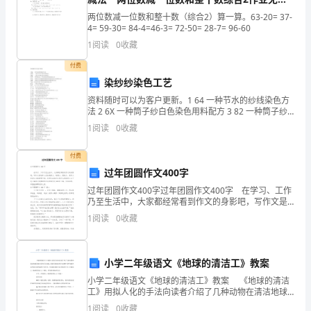
案新人教版
两位数减一位数和整十数（综合2）算一算。63-20= 37-
面
4= 59-30= 84-4=46-3= 72-50= 28-7= 96-60
能
1
阅读
0
收藏
力
付费
染纱纱染色工艺
是
资料随时可以为客户更新。1 64 一种节水的纱线染色方
法 2 6X 一种筒子纱白色染色用料配方 3 82 一种筒子纱
请同学们监督我。请组织考验我。
重
黑色染色用料配方 4 74 一种纱筒以及一种应用到该纱筒
1
阅读
0
收藏
的染色工艺 5
要
汇报人：
付费
任
过年团圆作文400字
务，
过年团圆作文400字过年团圆作文400字 在学习、工作
内
乃至生活中，大家都经常看到作文的身影吧，写作文是
但
培养人们的观察力、联想力、想象力、思考力和记忆力
1
阅读
0
收藏
的重要手段。你所见过的作文是什么样的呢？以下
是
（1）9月思想汇报：培养思维方式
尊敬的党组织：
做
小学二年级语文《地球的清洁工》教案
小学二年级语文《地球的清洁工》教案 《地球的清洁
为
工》用拟人化的手法向读者介绍了几种动物在清洁地球
环境方面的不同本事，通俗形象地说明白动物在爱护地
1
阅读
0
收藏