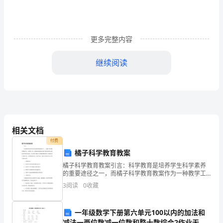
究
生，
更多完整内容
学
习
继续阅读
专
业
知
相关文档
识
付费
及
橘子科学教育教案
验。
橘子科学教育教案引言：科学教育是培养学生科学素养
提
的重要途径之一，而橘子科学教育教案作为一种教学工
具，能够帮助教师更好地开展科学教育并提高学生的科
高
3
阅读
0
收藏
学素养。本文将针对橘子科学教育教案的设计和实施进
行详细介
各
一年级数学下册第六单元100以内的加法和
方
减法一两位数减一位数和整十数综合2作业无答