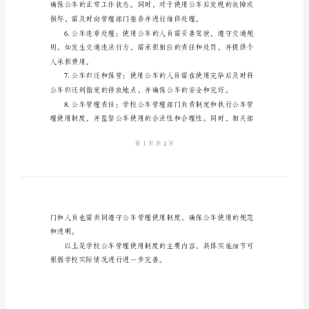
学
校
公
车
管
理
使
用
制
度
涉
及