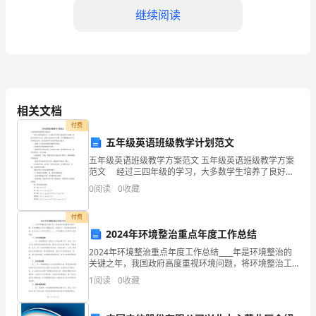
围：
继续阅读
明
确
规
和透明。
定
相关文档
公
付费
五年级英语班级教学计划范文
车
根据学校实际情况进
五年级英语班级教学方案范文 五年级英语班级教学方案
范文 经过三四年级的学习，大多数学生培养了良好的
只
学习兴趣，掌握了英语学习方法，养成了良好的学习习
0
阅读
0
收藏
惯。本学期将继续以学生的开展为宗旨，全方位培养学
能
生
付费
在
2024年环境整治重点年度工作总结
学
2024年环境整治重点年度工作总结____年是环境整治的
关键之年，我国政府高度重视环境问题，将环境整治工
校
作列为重要任务，并制定了一系列的政策和措施。经过
1
阅读
0
收藏
全国上下的共同努力，____年环境整治工作取得了
内