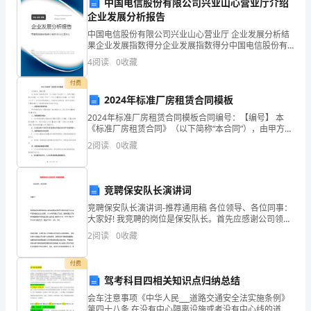
中国电信股份有限公司兴业山心营业厅介绍
部
企业发展分析报告
使
中国电信股份有限公司兴业山心营业厅 企业发展分析结
果企业发展指数得分企业发展指数得分中国电信股份有
用，
限公司兴业山心营业厅综合得分说明：企业发展指数根
4
阅读
0
收藏
据企业规模、企业创新、企业风险、企业活力四个维度
不
对企
付费
2024年标准厂房租赁合同模板
得
2024年标准厂房租赁合同模板合同编号：【编号】 本
私
《标准厂房租赁合同》（以下简称“本合同”），由甲方
【出租方名称】（以下简称“甲方”）和乙方【承租方名
2
阅读
0
收藏
自
称】（以下简称“乙方”）在平等自愿的基础上，依据
外
竞聘保安队长演讲词
借
竞聘保安队长演讲词-推荐通用稿 各位领导、各位同事：
大家好! 我竞聘的岗位是保安队长。首先应感谢公司领导
或
为我们创造了这次公平竞争的机会!
2
阅读
0
收藏
私
付费
自
驾考科目四相关知识点归纳总结
用
会车注意事项《中华人民___道路交通安全法实施条例》
第四十八条 在没有中心隔离设施或者没有中心线的道路