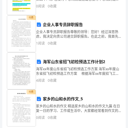
上，机动车遇相对方向来车时应当遵守下列规定：
于
0
阅读
0
收藏
（一）减速靠右行驶，并与其他车辆、行人保持必要
其
付费
他
企业人事专员辞职报告
企业人事专员辞职报告尊敬的领导：您好！经过深思熟
非
虑，我决定向贵公司递交辞职报告。在此之前，我首先
想对贵公司给予我这么多工作机会和发展空间表示衷心
1
阅读
0
收藏
工
的感谢。在过去的任职期间，我收获了很多宝贵的经验
和机遇，
作
海军山东省招飞初检预选工作计划2
目
海军xx年度山东省招飞初检预选工作方案 海军xx年度山
东省招飞初检预选工作方案 根据海军xx年度招飞工作
的。
安排，为认真做好招飞初检预选工作，现将招飞方案和
4
阅读
0
收藏
有关问题明确如下： xx年山东省拟定招收
2.
付费
公
家乡的山和水的作文_5
车
家乡的山和水的作文 精选家乡的山和水的作文九篇 在日
复一日的学习、工作或生活中，大家都经常看到作文的
使
身影吧，作文是人们以书面形式表情达意的言语活动。
0
阅读
0
收藏
那么你知道一篇好的作文该怎么写吗？以下
用