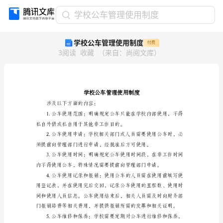
学
学校公车管理使用制度
校
学校公车管理使用制度
付费
公
3
阅读
收藏
（
来自
：
尚阅文库
）
车
管
理
使
用
制
涉及以下方面的内容：
度