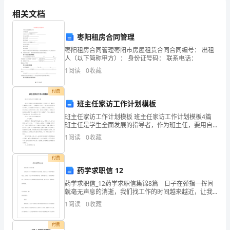
能力。
计
相关文档
第四部分：交流计划
划
枣阳租房合同管理
1.
随
枣阳租房合同管理枣阳市房屋租赁合同合同编号： 出租
2.
人（以下简称甲方）： 身份证号码： 联系电话：
着
3.
1
阅读
0
收藏
和沟通技巧。
时
付费
间
班主任家访工作计划模板
未来的成长打下坚实的基础。
的
班主任家访工作计划模板 班主任家访工作计划模板4篇
班主任是学生全面发展的指导者，作为班主任，要用自
推
己满腔的爱去关心，去尊重每一个学生，耐心细致地去
1
阅读
0
收藏
指导每个学生，才能做到对学生的关心，
移，
付费
2023
药学求职信 12
药学求职信_12药学求职信集锦8篇 日子在弹指一挥间
年
就毫无声息的消逝，我们找工作的时间越来越近，让我
们一起来学习写求职信吧。你真的懂得怎么写好求职信
已
1
阅读
0
收藏
吗？下面是我帮大家整理的药学求职信8篇，欢迎阅读
经
付费