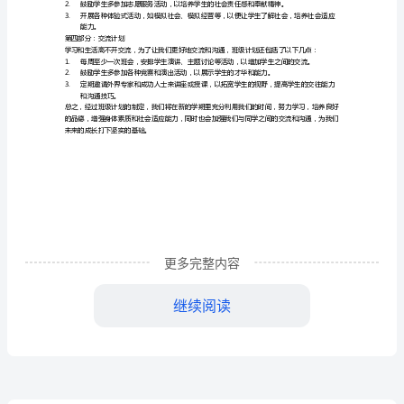
计
划
握课程知识。
2023
年
元化思维。
秋
第二部分：体育计划
季
以下的体育计划：
学
1.
期
2.
更多完整内容
3.
中
第三部分：品德教育计划
继续阅读
班
在品德教育方面，老师也设定了一系列的计划：
1.
班
2.
级
3.