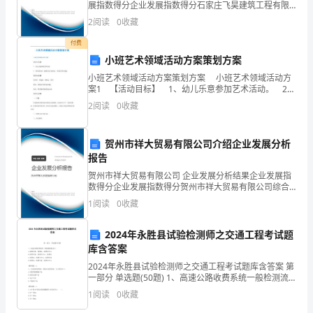
展指数得分企业发展指数得分石家庄飞昊建筑工程有限
将
公司综合得分说明：企业发展指数根据企业规模、企业
2
阅读
0
收藏
创新、企业风险、企业活力四个维度对企业发展情况进
行评
要
付费
小班艺术领域活动方案策划方案
面
小班艺术领域活动方案策划方案 小班艺术领域活动方
案1 【活动目标】 1、幼儿乐意参加艺术活动。 2、
对
用手指点画，感受活动中的快乐，体验作画的乐趣。
2
阅读
0
收藏
【活动准备】 范画纸、彩色花、颜料盒、
新
的
贺州市祥大贸易有限公司介绍企业发展分析
报告
学
贺州市祥大贸易有限公司 企业发展分析结果企业发展指
数得分企业发展指数得分贺州市祥大贸易有限公司综合
习
得分说明：企业发展指数根据企业规模、企业创新、企
1
阅读
0
收藏
业风险、企业活力四个维度对企业发展情况进行评价。
环
该企
2024年永胜县试验检测师之交通工程考试题
境
库含答案
和
2024年永胜县试验检测师之交通工程考试题库含答案 第
一部分 单选题(50题) 1、高速公路收费系统一般检测流
挑
程是()。A.收费车道、收费站、收费分中心B.收费车道、
1
阅读
0
收藏
收费分中心、收费站C.收费站