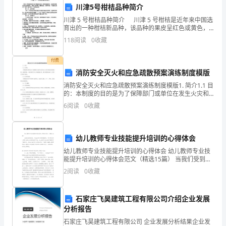
川津5号柑桔品种简介
悄
川津 5 号柑桔品种简介 川津 5 号柑桔是近年来中国选
然
育出的一种柑桔新品种，该品种的果皮呈红色或黄色，
果实汁多肉厚，酸甜适宜，营养丰富。下面就让我们一
118
阅读
0
收藏
而
步步了解川津 5 号柑桔品种。 第一步
至，
付费
消防安全灭火和应急疏散预案演练制度模版
作
消防安全灭火和应急疏散预案演练制度模版1. 简介1.1 目
的：本制度的目的是为了保障部门或单位在发生火灾和
为
其他突发情况时，能够迅速、有效地进行灭火和疏散应
6
阅读
0
收藏
对，最大限度地减少人员伤亡和财产损失。1.2
中
班
幼儿教师专业技能提升培训的心得体会
的
幼儿教师专业技能提升培训的心得体会 幼儿教师专业技
能提升培训的心得体会范文（精选15篇） 当我们受到启
学
发，对生活有了新的感悟时，可以通过写心得体会的方
2
阅读
0
收藏
式将其记录下来，这么做可以让我们不断
生，
石家庄飞昊建筑工程有限公司介绍企业发展
我
分析报告
们
石家庄飞昊建筑工程有限公司 企业发展分析结果企业发