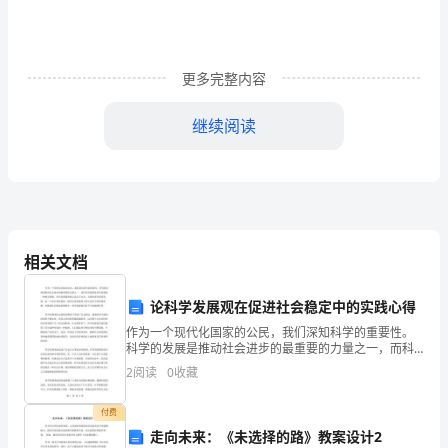
语
文
更多完整内容
章
继续阅读
关
themostexcitingmoment.
外
国
该到最激动人心的时刻了
.
和
相关文档
中
国
论科学发展观在促进社会稳定中的实践心得
作为一个现代化国家的公民，我们深知科学的重要性。
结
科学的发展是推动社会进步的最重要的力量之一，而科
学发展观是科学发展的一种指导思想。科学发展观的核
婚
2
阅读
0
收藏
心是以人为本，全面协调可持续发展，是一个旨在科技
onthefourthfingerofthelefthandisanoldcustom.
创新、提
习
付费
走向未来：《未选择的路》教案设计2
俗