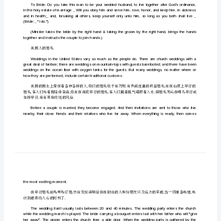
WeddingRing
的
英
语
WeddingFlowers
文
章
messageoffertilityandenduringloveandromance.
Theministerwillspeak
[修
改
版]
do.")
第
一