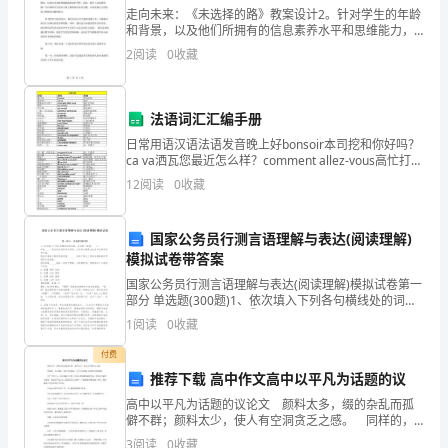
走向未来：《未选择的路》教案设计2。针对学生的年龄
的
和背景，以及他们所拥有的信息素养水平和思维能力，
我们应该匹配合适的教学策略和手段，以达到更好的教
2
阅读
0
收藏
英
学效果。 因此，我们应该首先考虑为什么教学《未选择
的路
opportunitytocongratulatethenewlyweds.
语
法语词汇汇编手册
文
日常用语汉语法语发音晚上好bonsoir本司挖和你好吗？
ca va洒瓦您最近怎么样？comment allez-vous高忙打里
章
屋很好．ça va bien洒瓦变不太好．ça va mal洒瓦麻了
12
阅读
0
收藏
一般
Wedding
RingThe
国家公务员行测言语理解与表达(阅读理解)
ontheirhoneymoon.
模拟试卷带答案
wedding
国家公务员行测言语理解与表达(阅读理解)模拟试卷第一
ring
部分 单选题(300题)1、依次填入下列各句横线处的词
语，恰当的一组是( )。①他______李白的自述和有关资
1
阅读
0
收藏
has
料，认定李白确是出生在中亚
.
车
.
付费
been
推荐下载 高中作文高中以平凡为话题的议
小两口儿开车离开教堂时朋友们常常开车
,
in
高中以平凡为话题的议论文 颜料太多，缀的杂乱而孤
僻不群；颜料太少，使人有空洞贪乏之感。 同样的，
evidence.
追赶他们不停地按喇叭引他们注意
,,.
人人都是一块白色的画布，在个人的渲染下展现不同的
3
阅读
0
收藏