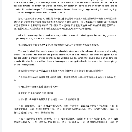
(Bride:_"Ido.")
篇：
关
togetherandinstructsthecoupletojoinhands.)
外
美国人的婚礼
国
和
中
国
结
怎样举行总有某些传统的风俗
,.
婚
习
俗
的
英