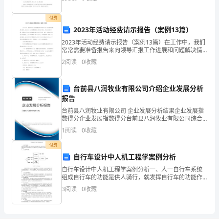
面貌。 过于个性之人，往往难融于人群，比如达利充
Some
满
.69
付费
believe
2023年活动经费请示报告（案例13篇）
th
2023年活动经费请示报告（案例13篇）在工作中，我们
常常需要准备报告来向领导汇报工作进展和问题解决情
择举办婚宴的公司；（）挑选新娘礼服；
9
第
况。报告的结论应该紧密围绕问题进行阐述，有力地回
2
阅读
0
收藏
答问题，并提出可行的建议或解决方案。报告是对某一
一
事
篇：
台前县八润牧业有限公司介绍企业发展分析
关
报告
外
台前县八润牧业有限公司 企业发展分析结果企业发展指
国
数得分企业发展指数得分台前县八润牧业有限公司综合
得分说明：企业发展指数根据企业规模、企业创新、企
和
1
阅读
0
收藏
业风险、企业活力四个维度对企业发展情况进行评价。
中
该企
付费
国
自行车设计中人机工程学案例分析
结
自行车设计中人机工程学案例分析一、人一自行车系统
婚
组成自行车的功能是供人骑行，就发挥自行车的功能作
用而言，把人看作自行车的组成部分是 完全合理的。因
习
3
阅读
0
收藏
此，人在骑车时组成了人一车系统，该人一车系统中的
俗
人一车
的