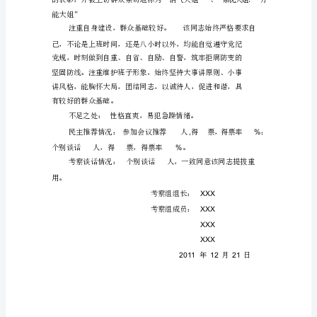
水
平
较
高。
该
同
志
牢
导下扎实开
固
树
立
了
15
终