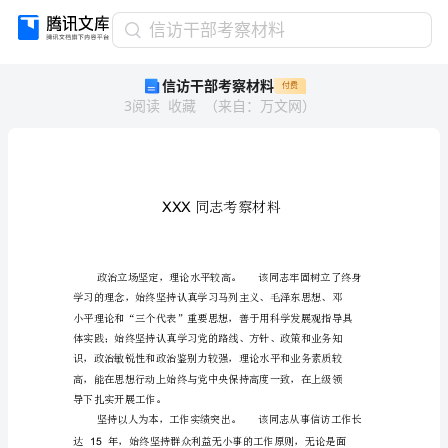
信
信访干部考察材料
访
信访干部考察材料
付费
干
3
阅读
收藏
（
来自
：
万文网
）
部
考
察
材
料
XXX
同