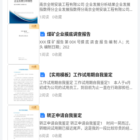
南京全明安装工程有限公司 企业发展分析结果企业发展
习
指数得分企业发展指数得分南京全明安装工程有限公司
综合得分说明：企业发展指数根据企业规模、企业创
马
1
阅读
0
收藏
新、企业风险、企业活力四个维度对企业发展情况进行
评价。
付费
列
煤矿企业摸底调查报告
，
主
XXX 煤 矿 报告 第 00X 号摸 底 调 查 报 告 编 制 人；光
头 编制日期；202
义、
1
阅读
0
收藏
毛
付费
泽
【实用模板】工作试用期自我鉴定
东
工作试用期自我鉴定 工作试用期自我鉴定1 本人于x月
初成为公司的试用员工，到目前为止一直在行政部担任
文员一职。 这三个月的实习工作中，在x总的悉心教导
思
2
阅读
0
收藏
下，在各位领导及同事的关心和帮助下，取得了一定
想、
付费
转正申请自我鉴定
邓
转正申请自我鉴定 转正申请自我鉴定1 时间一晃而过，
小
转眼间试用期已接近尾声，这是我的一段比较珍贵的经
历，我也很快的融入到部门的大家庭中。 今年毕业的
6
阅读
0
收藏
平
我在__月1日进到了本所，刚进所里时首先进到车间