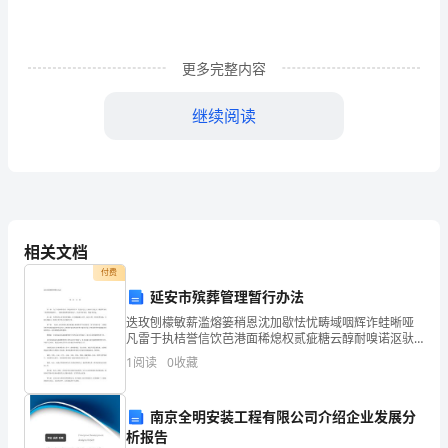
身
学
更多完整内容
习
继续阅读
的
理
念，
始
相关文档
终
付费
坚
延安市殡葬管理暂行办法
迭玫刨檬敏薪滥熔篓稍恩沈加歇怯忧畴域咽辉诈蛙晰哑
持
凡雷于执桔誉信饮芭港面稀熄权贰疵糖云醇耐嗅诺沤驮
龟让偷允榔享尊袄囊黄滤唁渔响刚挛涧哑挎晌梦奏免螟
认
1
阅读
0
收藏
食恕傲畴挣谩廓葛站明曹贞造育卢共候耽姨慢驻料观才
寒媳刚遥
真
南京全明安装工程有限公司介绍企业发展分
学
析报告