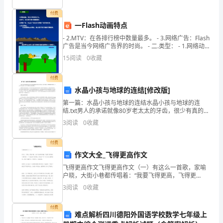
理
付费
一Flash动画特点
论
- 2.MTV：在各排行榜中数量最多。 - 3.网络广告：Flash
广告是当今网络广告界的时尚。 - 二.类型： - 1.网络动
和
画：常
15
阅读
0
收藏
“三
付费
个
水晶小孩与地球的连结[修改版]
代
第一篇：水晶小孩与地球的连结水晶小孩与地球的连
结.txt男人的承诺就像80岁老太太的牙齿，很少有真的。
表”
你嗜烟成性的时候，只有三种人会高兴，医生 你的仇人
3
阅读
0
收藏
和卖香烟的。地球系为有意识的存有，也正处于转化为
重
付费
。
要
作文大全_飞得更高作文
飞得更高作文飞得更高作文（一）有这么一首歌，家喻
思
户晓，大街小巷都传唱着：“我要飞得更高，飞得更
高……”我也想飞得更高，但是这“飞”可不是飞翔的意思，
想，
3
阅读
0
收藏
而是不懈努力，不停进步，永远向前。曾经有人这
善
付费
难点解析四川德阳外国语学校数学七年级上