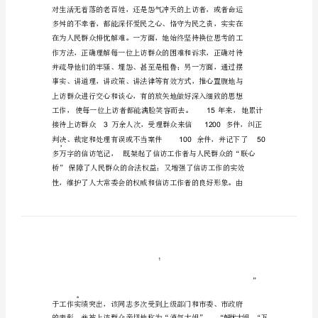
志
考
察
材
料
政
治
立
场
坚
定，
理
论