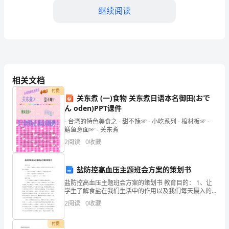
接
继续阅读
近
尾
声，
加
相关文档
入
付费
关东煮 (一)食物 关东煮日语本名御田(おで
某
ん oden)PPT课件
- 台湾的特色美食之 - 甜不辣☞ - 小吃系列 - 棺材板☞ -
地
鳝鱼意面☞ - 关东煮
2
阅读
0
收藏
产
发
盐防控高血压主题班会方案的策划书
展
盐防控高血压主题班会方案的策划书 教育目的： 1、让
学生了解食盐在我们生活中的作用以及我们每天摄入的
有
盐量。 2、让学生明白吃盐多与高血压之间有着密切关
2
阅读
0
收藏
系。 3、让学生了解
限
付费