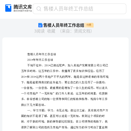
售
售楼人员年终工作总结
楼
售楼人员年终工作总结
付费
人
3
阅读
收藏
（
来自
：
贤阅文档
）
员
年
终
工
作
售楼人员年终工作总结
总
201*年年终工作总结
结