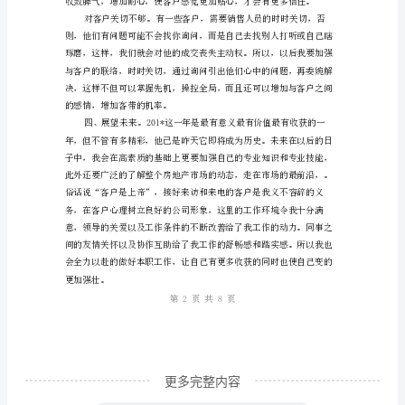
年
终
工
作
总
结
不
知
态去面对工作和生活。
不
觉
中，
201*
已
更多完整内容