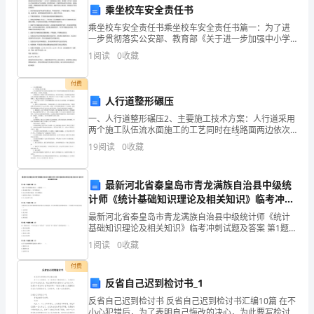
公
乘坐校车安全责任书
乘坐校车安全责任书乘坐校车安全责任书篇一：为了进
司
一步贯彻落实公安部、教育部《关于进一步加强中小学
校交通安全工作的通知》及区委区政府、区教育局的相
公
1
阅读
0
收藏
关文件精神，加强校车管理，明确做好校车安全管理工
作责任，
司
的感情，增加客带的机率。
付费
人行道整形碾压
已
一、人行道整形碾压2、主要施工技术方案：人行道采用
五
两个施工队伍流水面施工的工艺同时在线路面两边依次
从起点向终点推进，以加快工程进度。①测量放样：根
19
阅读
0
收藏
年
据设计要求和路面标高，初步控制标高；并根据路面宽
度放出
多
最新河北省秦皇岛市青龙满族自治县中级统
计师《统计基础知识理论及相关知识》临考冲刺
时
试题及答案
最新河北省秦皇岛市青龙满族自治县中级统计师《统计
间，
基础知识理论及相关知识》临考冲刺试题及答案 第1题：
单选题(本题1分)下述关于货币乘数的说法中，正确的是
1
阅读
0
收藏
这
（ ）。A.现金漏损率越大，货币乘数越大B.法定
付费
五
反省自己迟到检讨书_1
年
反省自己迟到检讨书 反省自己迟到检讨书汇编10篇 在不
小心犯错后，为了表明自己悔改的决心，为此要写检讨