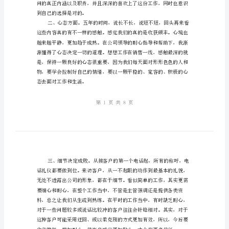
售
楼
人
员
年
终
做以下几方面总结。
工
作
总
结
201*
年
到自己的选择是对的。