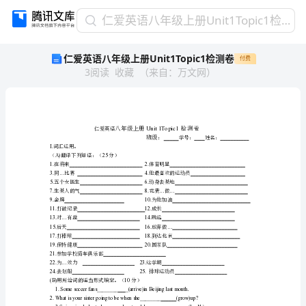
仁
仁爱英语八年级上册Unit1Topic1检测卷
爱
仁爱英语八年级上册Unit1Topic1检测卷
付费
英
3
阅读
收藏
（
来自
：
万文网
）
语
八
年
级
上
仁爱英语
班级：
册
I.
词汇运用。
A)25
（翻译下列短语：（分）
Unit1Topic1
1.2.
在将