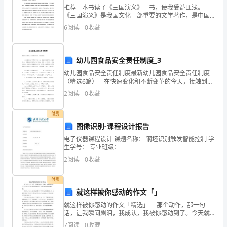
推荐一本书读了《三国演义》一书，使我受益匪浅。
学
(A)5
选择与划线
《三国演义》是我国文化一部重要的文学著作，是中国
号：
()1.TheyareleavingforCanadasoon.
四大名著之一。它刻划了近200个历史人物形象，讲述了
6
阅读
0
收藏
从东汉末年到晋朝统一这段时间演绎的一系列故事。三
姓
国中，
()2.Annplaysbaseballmuch.
名：
班
()3.MymotheroftengoesshoppingonSundays.
幼儿园食品安全责任制度_3
级：
幼儿园食品安全责任制度最新幼儿园食品安全责任制度
()4.Annplaysbaseballmuch.
I.
（精选6篇） 在快速变化和不断变革的今天，接触到制
度的地方越来越多，制度泛指以规则或运作模式，规范
词
2
阅读
0
收藏
()5.Hearrivedinthatcityyesterday.
个体行动的一种社会结构。大家知道制度的格式吗？以
汇
付费
运
()1.—Wouldyoulikeus?
图像识别-课程设计报告
用。
—I’dliketo.
电子仪器课程设计 课题名称： 钢坯识别触发智能控制 学
A)25
生学号： 专业班级：
（翻
2
阅读
0
收藏
译
()3.Mikeprefersto.
下
付费
列
就这样被你感动的作文「」
()4.Iseehimbasketballalm
短
就这样被你感动的作文「精选」 那个动作，那一句
话，让我瞬间飙泪，我成认，我被你感动到了。今天就
语：
()5.Ireallyenjoyfriendswithyou.
来分享就这样被你感动的，请各位读者好好欣赏和借
7
阅读
0
收藏