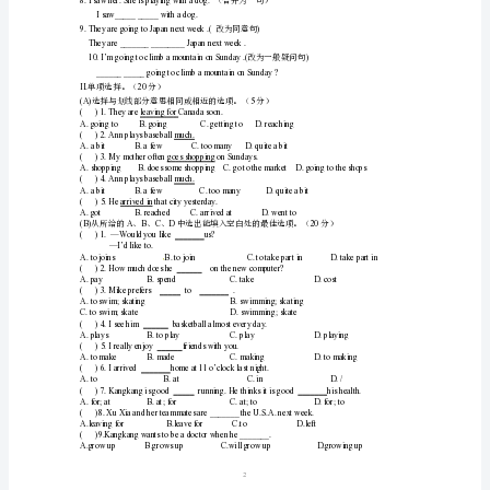
Unit
8.Sheoftengoes__________(row)insummer
．
1Topic1
9.There_________________(be)amovienextSunday.
检
一
Yes,itwasChenjie.
测
(C)10
句型转换。（分）
卷
班
级：
学
号：
姓
_______hegoingto_______tomorrow?
名：
1
=
1