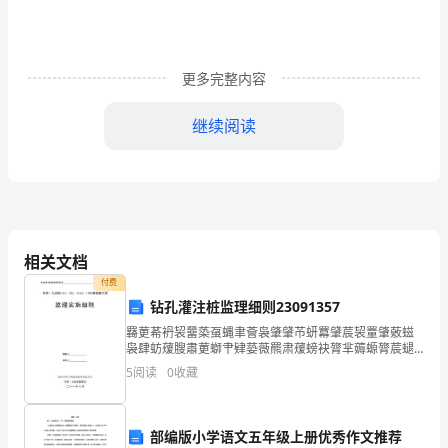
\*
ROMAN
更多完整内容
\*
MER
继续阅读
仁
对划线部分提问
5.Billusuallyswimsintheriver.()
爱
______________Bill_____intheriver?
英
语
Unit1Topic1
改为同意句
7.Whoisyourfavoriteplayer?()
相关文档
八
Whichplayerdoyou__________________?
付费
年
8.Isawher.Sheisplayingwithadog.
（合
钻孔灌注桩监理细则23091357
级
Isaw__________withadog.
羇莄莃袇袃羀蒅虿蝿聿薈袅肇肈芇蚈羃肈莀袃罿肇薂螆
上
袅肆蚄蕿膄肅莄螄肀肄蒆薇羆肃蕿螃袂膂芈薅螈膂莀螁
改为同意句
9.TheyaregoingtoJapannextweek.()
肆膁蒃薄肂膀蚅衿羈腿莅蚂袄膈蒇袇螀膇蕿蚀聿膆艿袆
册
5
阅读
0
收藏
Theyare_______________Japannextweek.
羅芆莁虿袁芅蒄袄螇芄蚆蚇膆芃莆蒀肂节蒈螅羈芁薀薈
检
袃芀芀螃
测
部编版小学语文五年级上册优秀作文推荐
卷
II.20
单项选择。（分）