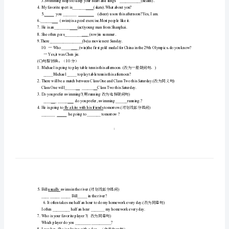
3.…4.
检
5.6.
生某人
测
9.10.
卷
11.12.
打破纪录成长
13.…14.
对有益跳远
仁
后天放弃
17.18.
爱
19.20.
保持健康国
英
21.
参加学校骑车俱乐部
22.…23.
为效力这学期
语
24.25.
八
(B)10
用所给词的适当形式填空。（分）
年
级
上
册