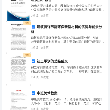
版
河南省凝力建筑安装工程有限公司 企业发展分析结果企
a
解得：＝1，
业发展指数得分企业发展指数得分河南省凝力建筑安装
专
工程有限公司综合得分说明：企业发展指数根据企业规
ab
把＝1代入②得：1+2＝3，
2
阅读
0
收藏
模、企业创新、企业风险、企业活力四个维度对企业发
题
展情
b
解得：＝1．
付费
建筑装饰节能环保新型材料的优势与前景分
1.3
D
故选：．
析
建筑装饰节能环保新型材料的优势与前景分析 引言
二
xy
对于建筑装饰材料而言，其主要指的是在建筑的表面进
行涂抹、装扮、铺设等材料，起到美化建筑、改善建筑
次
3
阅读
0
收藏
内部环境的作用[1]。节能环保新型材料在建筑装饰材
【思路点拨】
根
付费
初二军训的总结范文
xy
式
初二军训的总结范文 啊，军训终于结束啦！这次的军
【解题过程】
训让我回忆起了初二的那次军训。 那年我们在空院军
的
训，第三天，教官在我们班选出一男一女，说是要单独
2
阅读
0
收藏
xy
解：∵、都是负数，
训练，好似是要做什么“标兵”，诶，我很悲催地被选
混
∴
合
中班美术教案
xy
＝﹣（﹣+2）
运
中班美术教案 活动目标： 1、幼儿尝试用剪刀，沿线剪
＝﹣（），
2
大小不一的圆和三角形。 2、会将圆和三角形，粘贴在纸
算
上，进展制版，并且进展压印。 3、对方形、圆形，线条
D
故选：．
8
阅读
0
收藏