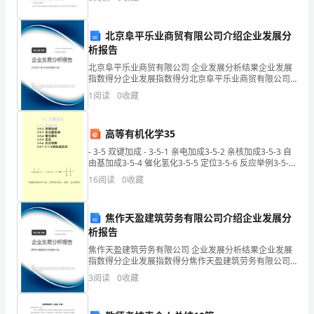
等涂鸦感兴趣，
与
北京阜平乐业商贸有限公司介绍企业发展分
化
1×2﹣1×2﹣3×2＝﹣6．则（﹣2）※结果为（）
2
析报告
简
北京阜平乐业商贸有限公司 企业发展分析结果企业发展
指数得分企业发展指数得分北京阜平乐业商贸有限公司
【思路点拨】
求
综合得分说明：企业发展指数根据企业规模、企业创
1
阅读
0
收藏
新、企业风险、企业活力四个维度对企业发展情况进行
评价。
值
高等有机化学35
【典
- 3-5 双键加成 - 3-5-1 亲电加成3-5-2 亲核加成3-5-3 自
例
由基加成3-5-4 催化氢化3-5-5 定位3-5-6 反应举例3-5-7
C＝X
16
阅读
0
收藏
1】
若，
焦作天盈建筑劳务有限公司介绍企业发展分
析报告
求
焦作天盈建筑劳务有限公司 企业发展分析结果企业发展
的
指数得分企业发展指数得分焦作天盈建筑劳务有限公司
综合得分说明：企业发展指数根据企业规模、企业创
3
阅读
0
收藏
新、企业风险、企业活力四个维度对企业发展情况进行
值．
评价。