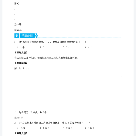
【典例1】
若，求的值．
1.3
【思路点拨】
二
xxxx
2
次
【解题过程】
解：∵，
根
xa
∴＝2，
式
xa
∴+2＝．
xxxxaaa
∴+4＝（+4）＝（2）（2）44•．
2
的
x
∵≥0，
混
∴，
a
∴≥1，1，
合
a
∴0．
运
原式，
，
算