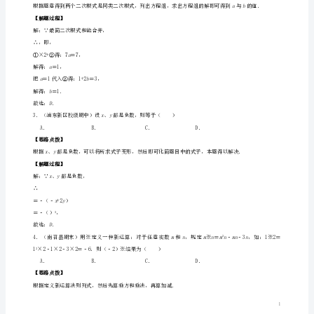
，
与
，
a
当时，
化
a
原式．
2
简
求
值
【思路点拨】
重
点
【解题过程】
解：2，5，，，
题
专