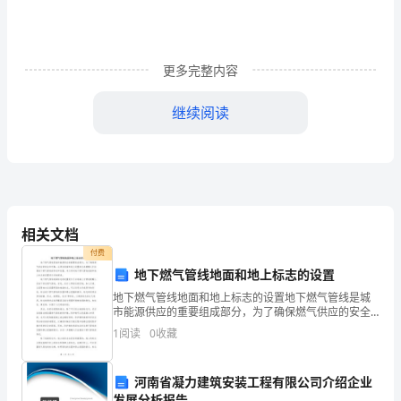
项
讲
更多完整内容
练
继续阅读
含
∴，与是同类二次根式，共2个，
解
B
故选：．
ab
析
相关文档
新
付费
【思路点拨】
地下燃气管线地面和地上标志的设置
版
地下燃气管线地面和地上标志的设置地下燃气管线是城
市能源供应的重要组成部分，为了确保燃气供应的安全
【解题过程】
浙
和可靠，必须在地面和地上设置标志来提醒人们注意地
1
阅读
0
收藏
下燃气管线的存在和位置。本文将对地下燃气管线地面
解：∵最简二次根式和能合并，
和地上标
教
∴，即，
河南省凝力建筑安装工程有限公司介绍企业
a
①×2+②得：7＝7，
发展分析报告