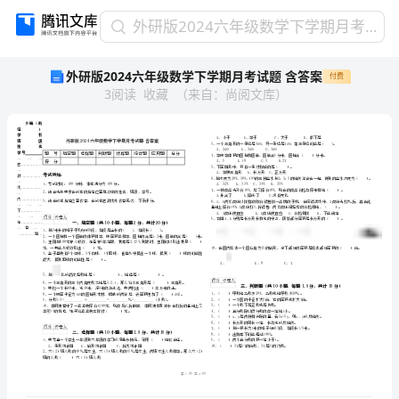
外
外研版2024六年级数学下学期月考试题 含答案
研
外研版2024六年级数学下学期月考试题 含答案
付费
版
3
阅读
收藏
（
来自
：
尚阅文库
）
2024
六
年
级
数
学
下
乡镇（街