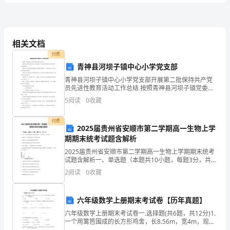
研
最大，摸到黑球的可能性是（）。
版
相关文档
2024
化
5、把
付费
六
青神县河坝子镇中心小学党支部
青神县河坝子镇中心小学党支部开展第二批保持共产党
年
员先进性教育活动工作总结 按照青神县河坝子镇党委关
于开展保持共产党员先进性教育活动的总体部署，在镇
级
5
阅读
0
收藏
党委副书记游文同志和分管教育的副镇长郑学敏同志的
指导下
数
付费
2025届贵州省安顺市第二学期高一生物上学
学
期期末统考试题含解析
2025届贵州省安顺市第二学期高一生物上学期期末统考
下
选择题
共1
小题
每题1
分
共计1
二、
（
0
，
.5
，
5
试题含解析一、单选题（本题共10小题，每题3分，共
30分）1、有关“高倍显微镜观察叶绿体和线粒体”实验的
学
2
阅读
0
收藏
叙述，错误的是（ ）A．黑藻叶片可直接制成
期
六年级数学上册期末考试卷【历年真题】
班的人数（）六（3）班人数
月
六年级数学上册期末考试卷一.选择题(共6题，共12分)1.
一个用篱笆围成的长方形鸡舍，长8.56m，宽4m，现在
考
把它改造到一堵围墙边，（ ）的面积最大。A.正方形 B.