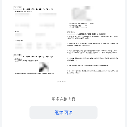
道
）
学
学校
班级
外研版
202
期
姓名
学号
题号
填空题
选择题
判断题
月
………
得
分
密
……….………
考
…
考试须知
：
封
………………
试
…
1、
考试时间：100分钟，本卷满分为100分。
线
………………
2、
…
题
内
……..………
3、
………
含
不
………………
…….
答
更多完整内容
准
………………
填空题
共1
小题
每题
分
共计
一、
（
0
，
2
，
20
答
…….
案
题
……………
继续阅读
也
2、一个圆柱和一个圆锥的体积相等，底面积
外
元，一共能从银行取出（）元。