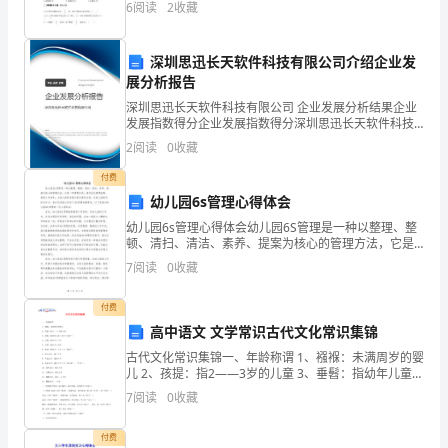
6
阅读
2
收藏
半圆
试
题
深圳思迅长天软件科技有限公司介绍企业发
展分析报告
含
深圳思迅长天软件科技有限公司 企业发展分析结果企业
发展指数得分企业发展指数得分深圳思迅长天软件科技
答
有限公司综合得分说明：企业发展指数根据企业规模、
2
阅读
0
收藏
企业创新、企业风险、企业活力四个维度对企业发展情
案
况进
付费
四
计算题
共
小题
每题
分
共计1
、
（
3
，
5
，
5
题
幼儿园6s管理心得体会
1、用递等式计算，能简算的简算。
幼儿园6s管理心得体会幼儿园6S管理是一种以整理、整
号
顿、清扫、清洁、素养、提案为核心的管理方法，它是
一种管理手段，通过优化管理流程、提高工作效率，为
7
阅读
0
收藏
填
幼儿园的发展与提升提供支持。在幼儿园的实际运作
中，我
空
付费
高中语文 文学常识古代文化常识集锦
题
古代文化常识集锦一、年龄称谓 1、襁褓：未满周岁的婴
儿 2、孩提：指2——3岁的儿童 3、垂髫：指幼年儿童
选
（又叫“总角”） 4、豆蔻：指女子十三岁 5、及笄：指女
7
阅读
0
收藏
子十五岁 6、加冠：指男子二十岁（又“
择
付费