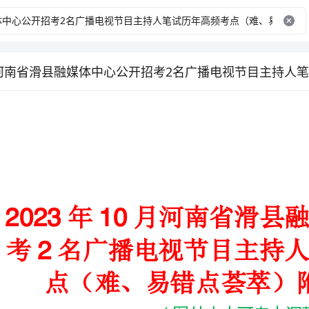
202310
点（难、易错点荟萃）附带答案详解
（图片大小可自由调整）