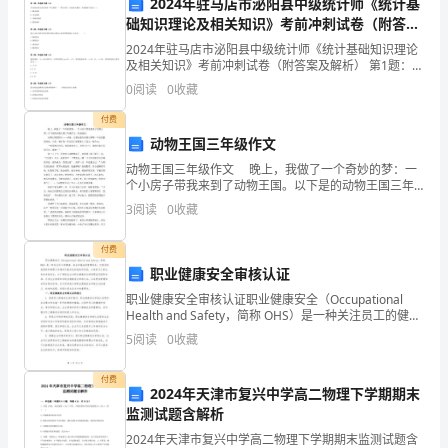
我
2024年驻马店市泌阳县中级统计师《统计基
础知识理论及相关知识》考前冲刺试卷（附答案
踌
书的风采。
及解析）
2024年驻马店市泌阳县中级统计师《统计基础知识理论
及相关知识》考前冲刺试卷（附答案及解析） 第1题：单
躇
六、工作反思与改进
选题(本题1分)首先将总体分成不同的“层(或组)”，然后在
0
阅读
0
收藏
每一层内进行抽样。此种抽样方法是（）。
满
付费
志，
动物王国三年级作文
动物王国三年级作文 晚上，我做了一个奇妙的梦：一
骄
个小房子带我来到了动物王国。以下是的动物王国三年
级作文，欢送阅读。 动物王国的国王——老虎，它想
3
阅读
0
收藏
傲
知道在动物王国哪一个公民最受欢送。于是，他在每一
七、展望未来
而
付费
职业健康安全审核认证
自
职业健康安全审核认证职业健康安全（Occupational
豪。
Health and Safety，简称 OHS）是一种关注员工的健
康、安全和福祉的管理体系，它的目标是预防和管理工
5
阅读
0
收藏
作场所可能存在的危险和风
在
付费
这
2024年天津市复兴中学高二物理下学期期末
监测试题含解析
个
2024年天津市复兴中学高二物理下学期期末监测试题含