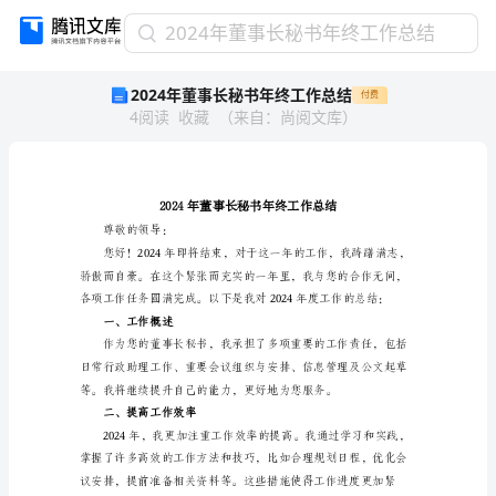
2024
2024年董事长秘书年终工作总结
年
2024年董事长秘书年终工作总结
付费
董
4
阅读
收藏
（
来自
：
尚阅文库
）
事
长
秘
书
年
终
尊敬的领导：
工