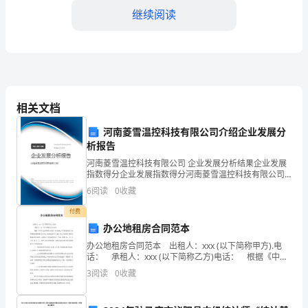
年
继续阅读
即
将
结
束，
相关文档
对
河南菱雪温控科技有限公司介绍企业发展分
于
析报告
河南菱雪温控科技有限公司 企业发展分析结果企业发展
这
指数得分企业发展指数得分河南菱雪温控科技有限公司
综合得分说明：企业发展指数根据企业规模、企业创
一
6
阅读
0
收藏
新、企业风险、企业活力四个维度对企业发展情况进行
五、沟通与协调能力
评价。
年
付费
办公地租房合同范本
的
办公地租房合同范本 出租人：xxx (以下简称甲方).电
话： 承租人：xxx (以下简称乙方)电话： 根据《中华
工
人民共和国合同法》有关规定,甲方愿意将位于咸阳渭城
3
阅读
0
收藏
区朝阳路长庆石化小区新区第53号
作，