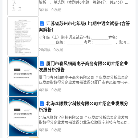
紧
解析一、单选题（本题共6小题，每题4分，共24分）
1、河宽d=60m，水流速度v1=4m/s不变，小船在静水中
3
阅读
0
收藏
的行驶速度为v2=3m/s，则(
张
江苏省苏州市七年级(上)期中语文试卷-(含答
而
案解析)
充
七年级（上）期中语文试卷学校:___________姓名：
___________班级：___________考号：___________一、默写
实
（本大题共1小题，共10.0分）默写古诗文名句，并写出
28
阅读
0
收藏
相
的
厦门市春风细雨电子商务有限公司介绍企业
一
发展分析报告
厦门市春风细雨电子商务有限公司 企业发展分析结果企
年
业发展指数得分企业发展指数得分厦门市春风细雨电子
商务有限公司综合得分说明：企业发展指数根据企业规
里，
4
阅读
0
收藏
模、企业创新、企业风险、企业活力四个维度对企业发
展情
我
北海众顺数字科技有限公司介绍企业发展分
析报告
与
北海众顺数字科技有限公司 企业发展分析结果企业发展
您
指数得分企业发展指数得分北海众顺数字科技有限公司
综合得分说明：企业发展指数根据企业规模、企业创
6
阅读
0
收藏
的
新、企业风险、企业活力四个维度对企业发展情况进行
评价。