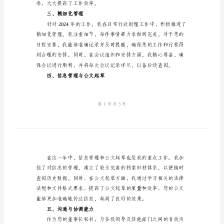
作
总
一、工作概述
结
2024
年
董
二、提高工作效率
事
长
秘
书
年
凑，大大提高了工作效率。
终