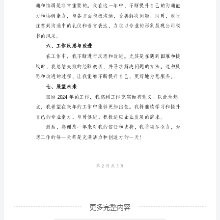
三、精细化管理
工
作
总
结
尊
敬
四、信息管理与公文起草
的
领
导：
您
好！
2024
更多完整内容