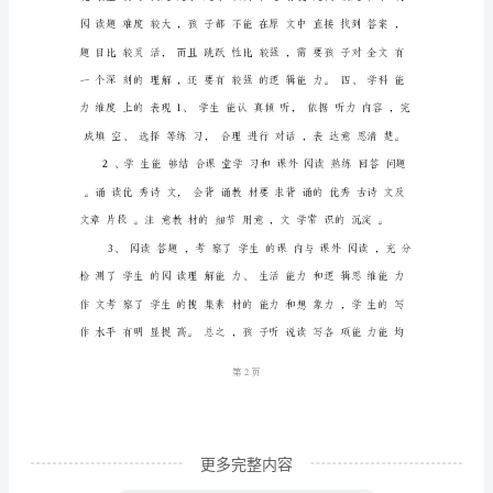
文
上
册
期
末
质
量
分
析
一、
1
第页
命
题
更多完整内容
意