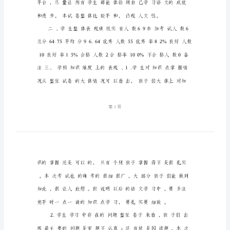
末
质
量
分
析
小
学
一
年
级
语