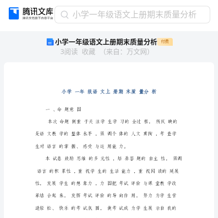
小
小学一年级语文上册期末质量分析
学
小学一年级语文上册期末质量分析
付费
一
3
阅读
收藏
（
来自
：
万文网
）
年
级
语
文
上
册
一、命题意图
期