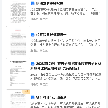
学
给朋友的美好祝福
习
给朋友的美好祝福 关于给朋友的美好祝福 1、一年之计
在于春，观花赏景踏青行。抛开烦恼舒身心，一路相伴
的
风与景。春的讯息已收到，快乐心情已储存。朋友关怀
1
阅读
0
收藏
记心上，祝福声声伴你行！。
全
过
检察院局长供职报告
程，
检察院局长供职报告 主任、各位副主任、秘书长、各位
委员： 非常感谢在座的各位领导给我机会，让我在这里
作供职报告。对我来说，这是我一生中具有重大意义的
所
2
阅读
0
收藏
事情。 下面，我首先向各位领导
反
2023年临夏回族自治州乡族撒拉族自治县材
映
料员考试题库附答案（突破训练）
的
2023年临夏回族自治州乡族撒拉族自治县材料员考试题
库附答案（突破训练） 第一部分 单选题(50题) 1、下列
关于沥青材料分类和应用的说法中有误的是（ ）。A.焦
是
1
阅读
0
收藏
油沥青可分为煤沥青和页岩沥青B.
语
付费
银行教师节活动策划
文
银行教师节活动筹划 有人说老师是红烛，有人说老师
是春蚕。老师默默地在自己的岗位上耕耘，无私地奉献