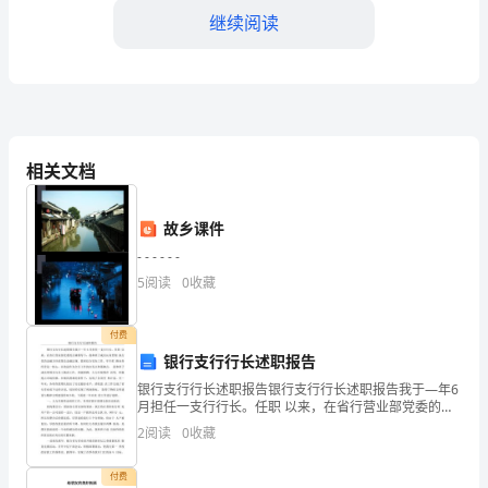
继续阅读
图
本
次
命
相关文档
题
侧
故乡课件
重
- - - - - -
5
阅读
0
收藏
于
关
付费
银行支行行长述职报告
注
银行支行行长述职报告银行支行行长述职报告我于—年6
学
月担任一支行行长。任职 以来，在省行营业部党委的正
确领导下，我和班子成员认真贯彻 执行党的金融方针政
2
阅读
0
收藏
策及金融法规，紧密结合实际工作，牢牢把 握业务经营
生
付费