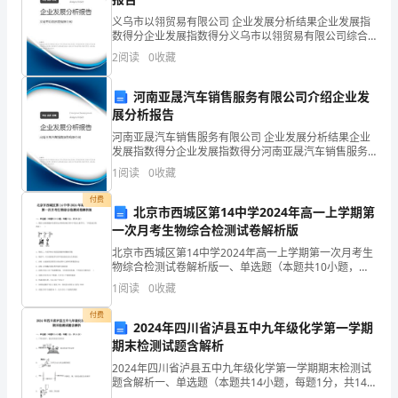
大
义乌市以翎贸易有限公司 企业发展分析结果企业发展指
数得分企业发展指数得分义乌市以翎贸易有限公司综合
学
得分说明：企业发展指数根据企业规模、企业创新、企
2
阅读
0
收藏
业风险、企业活力四个维度对企业发展情况进行评价。
生
该企
河南亚晟汽车销售服务有限公司介绍企业发
学
展分析报告
习
河南亚晟汽车销售服务有限公司 企业发展分析结果企业
发展指数得分企业发展指数得分河南亚晟汽车销售服务
风
有限公司综合得分说明：企业发展指数根据企业规模、
1
阅读
0
收藏
企业创新、企业风险、企业活力四个维度对企业发展情
格
况进
付费
北京市西城区第14中学2024年高一上学期第
调
一次月考生物综合检测试卷解析版
北京市西城区第14中学2024年高一上学期第一次月考生
查
物综合检测试卷解析版一、单选题（本题共10小题，每
题3分，共30分）1、图表示真核细胞中的某些化合物和
研
1
阅读
0
收藏
结构(图中字母是元素符号)，下列叙述正确的是
究
付费
2024年四川省泸县五中九年级化学第一学期
期末检测试题含解析
的
2024年四川省泸县五中九年级化学第一学期期末检测试
开
题含解析一、单选题（本题共14小题，每题1分，共14
分）1、下列实验中，能达到实验目的的是A．验证质量