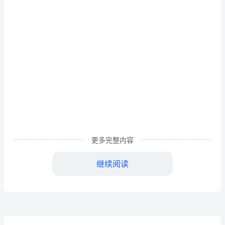
则
第
一
条
为
加
强
久
更多完整内容
泰
能
继续阅读
源
集
团