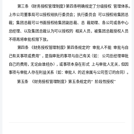
制
度
实
施
细
则
久
泰
能
批，不得越权审批。
源
集