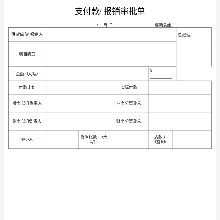
团
财
务
授
权
不得再将审批权限下放。
管
理
制
度
实
施
细