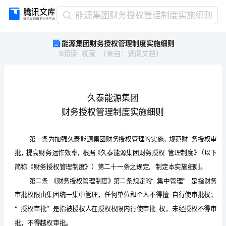
能
能源集团财务授权管理制度实施细则
源
能源集团财务授权管理制度实施细则
集
8
阅读
收藏
（
来自
：
贤阅文档
）
团
财
务
授
权
管
理