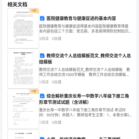
财
相关文档
供货单位/报销人
付费
务
医院健康教育与健康促进的基本内容
授
医院健康教育与健康促进得基本内容医院健康教育得基
本内容包括三个方面：常见病、多发病得预防控制知识
项目摘要
权
教育、病人及家属得心理卫生教育、病人行为指导与行
3
阅读
0
收藏
为矫正。一、病人及家属得心理卫生教育医学模式得
管
教师交流个人总结模板范文_教师交流个人总
理
金额（大写）
结模板
的
教师交流个人总结模板范文_教师交流个人总结模板 教
付款计划
师工作总结交流1000字模板 教师工作总结交流模板
实
教师工作总结交流五篇范文 教师工作总结交流800字模
1
阅读
0
收藏
板 教师交流个人总结1
施，
业务部门负责人
付费
综合解析重庆长寿一中数学八年级下册三角
规
形章节测试试题（含详解）
重庆长寿一中数学八年级下册三角形章节测试 考试时
范
财务部门负责人
间：90分钟；命题人：教研组考生注意：1、本卷分第I
卷（选择题）和第Ⅱ卷（非选择题）两部分，满分100
财
1
阅读
0
收藏
分，考试时间90分钟2、答卷前，考生务必用0.5毫
务
附件张数（大
经办人
写）