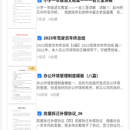
小学一年级语文教案——一去三里讲解
授
小学一年级语文教案——一去三里讲解 讲解 1：赵州桥
又叫作安济桥， 我国现存石拱桥中最古老是最著 名
权
的桥。它在工程技术和建筑艺 术上都达到很高的成
1
阅读
0
收藏
就，在世界桥梁史上占有特殊的地位。美国建筑师伊
审
批，
2023年驾驶员年终总结
提
2023驾驶员年终总结【4篇】2023驾驶员年终总结 篇一
2022年，本人在公司领导的正确领导下，仔细贯彻省交
高
通集团《高速大路营运治理试行标准》的要求，紧紧围
1
阅读
0
收藏
绕公司“优质、高效、标准、创新”
财
付费
务
办公环境管理制度模板（八篇）
办公环境管理制度模板一、目的为加强开放式办公环境
运
的管理，创造良好的办公环境和秩序，树立公司的良好
形象.特制定本规定。二、适用范围：本规定适用于公司
10
阅读
0
收藏
作
全体员工。三、职责：1、人力行政中心负责对整个办公
区域
效
房屋拆迁补偿协议_26
率，
房屋拆迁补偿协议【荐】房屋拆迁补偿协议 随着社会
根
一步步向前发展，很多场合都离不了协议，签订协议可