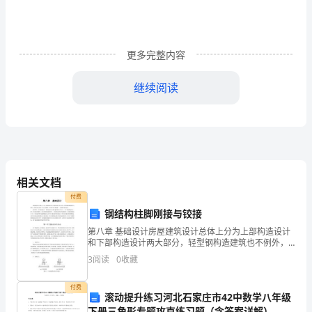
“开
展
更多完整内容
保
持
继续阅读
共
产
党
员
相关文档
付费
先
钢结构柱脚刚接与铰接
进
第八章 基础设计房屋建筑设计总体上分为上部构造设计
和下部构造设计两大部分，轻型钢构造建筑也不例外，
性
前面几章已简介了其上部构造，本章对其下部构造——
3
阅读
0
收藏
基础作某些讨论。众所周知，在房屋建筑中，基础造价
教
约占
付费
滚动提升练习河北石家庄市42中数学八年级
育
下册三角形专题攻克练习题（含答案详解）