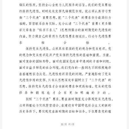
时
刻
保
持
先
进
性
近
日，
根
据
支
部