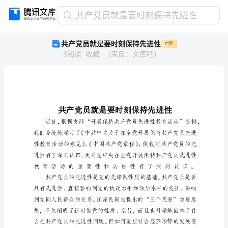
共
共产党员就是要时刻保持先进性
产
共产党员就是要时刻保持先进性
付费
党
3
阅读
收藏
（
来自
：
文库吧
）
员
就
是
要
时
刻
保