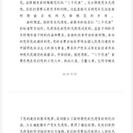
持
先
进
性
共
产
党
员
就
是
要