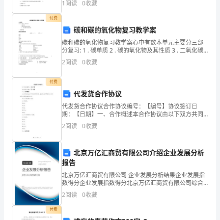
1
阅读
0
收藏
零件。A.高B.低C.较低D
共
付费
中
碳和碳的氧化物复习教学案
碳和碳的氧化物复习教学案心中有数本单元主要分三部
央
分复习: 1 . 碳单质 2 . 碳的氧化物及其性质 3 . 二氧化碳
的实验室制法碳单质碳单质的物理性质
2
阅读
0
收藏
关
于
付费
代发货合作协议
在
代发货合作协议合作协议编号：【编号】协议签订日
期：【日期】一、合作概述本合作协议由以下双方共同
全
签署，旨在规范并明确双方在代发货方面的权益和责
2
阅读
0
收藏
任。甲方（供应商）信息：公司名称：地址：电话：传
党
真：联系人：
开
北京万亿汇商贸有限公司介绍企业发展分析
报告
展
北京万亿汇商贸有限公司 企业发展分析结果企业发展指
数得分企业发展指数得分北京万亿汇商贸有限公司综合
保
得分说明：企业发展指数根据企业规模、企业创新、企
2
阅读
0
收藏
业风险、企业活力四个维度对企业发展情况进行评价。
持
该企
付费