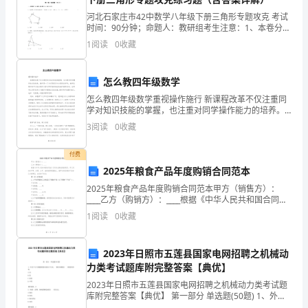
活
河北石家庄市42中数学八年级下册三角形专题攻克 考试
时间：90分钟；命题人：教研组考生注意：1、本卷分第
动”
I卷（选择题）和第Ⅱ卷（非选择题）两部分，满分100
1
阅读
0
收藏
分，考试时间90分钟2、答卷前，考生务必用0
安
怎么教四年级数学
排，
怎么教四年级数学重视操作施行 新课程改革不仅注重同
我
学对知识技能的掌握，也注重对同学操作能力的培养。
数学是一门与实际联系十分紧密的学科，教师在教学时
3
阅读
0
收藏
们
可以结合教学内容为同学组织相应的施行操作活动，让
同
系
付费
2025年粮食产品年度购销合同范本
统
2025年粮食产品年度购销合同范本甲方（销售方）：
____乙方（购销方）：____根据《中华人民共和国合同
地
法》及有关法律法规的规定，甲乙双方在平等、自愿、
1
阅读
0
收藏
公平、诚信的原则基础上，就甲方供应粮食产品给乙
学
习
2023年日照市五莲县国家电网招聘之机械动
力类考试题库附完整答案【典优】
了
2023年日照市五莲县国家电网招聘之机械动力类考试题
库附完整答案【典优】 第一部分 单选题(50题) 1、外径
《中
千分尺测量精度比游标卡尺高，一般用来测量( )精度的