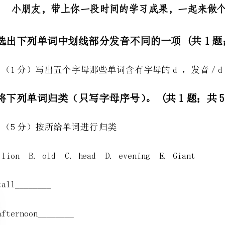
1.（1分）写出五个字母那些单词含有字母的d，发音／d／音素。
二、将下列单词归类（只写字母序号）。(共1题；共5分)
2.（5分）按所给单词进行归类
A.lionB.oldC.headD.eveningE.Giant
⑵afternoon________
⑷Supergirl________
三、按要求写单词。(共1题；共5分)