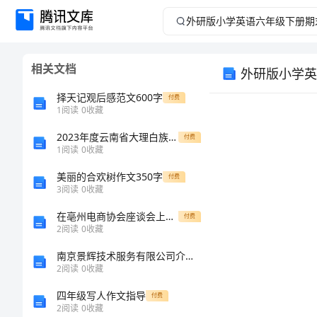
外
研
相关文档
外研版小学英
版
择天记观后感范文600字
付费
小
1
阅读
0
收藏
2023年度云南省大理白族自治州永平县公务员考试之行测真题练习试卷A卷附答案
学
付费
1
阅读
0
收藏
英
美丽的合欢树作文350字
付费
3
阅读
0
收藏
语
在亳州电商协会座谈会上的发言
付费
2
阅读
0
收藏
六
南京景辉技术服务有限公司介绍企业发展分析报告
年
2
阅读
0
收藏
四年级写人作文指导
付费
级
2
阅读
0
收藏