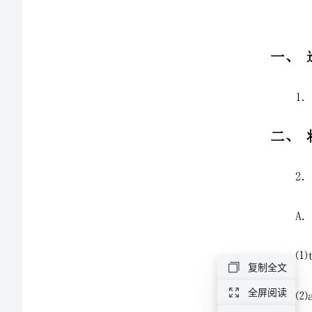
下
册
期
末
⑴tall________
检
测
⑶tiger________
试
卷
⑸ear________
复制全文
B
全屏阅读
卷