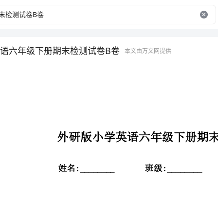
语六年级下册期末检测试卷B卷
本文由万文网提供
外研版小学英语六年级下册期末检测试卷B卷
姓名:________班级:________成绩:________
一、选出下列单词中划线部分发音不同的一项(共1题；共1分)