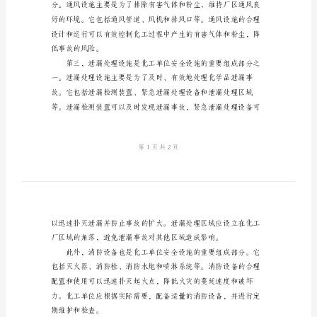
工
单
位
防设备和个人防护用具等。
的
安
全
设
施
是
为
速撤离。
了
确
保