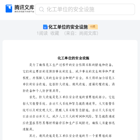
化
化工单位的安全设施
工
化工单位的安全设施
付费
单
1
阅读
收藏
（
来自
：
尚阅文库
）
位
的
安
全
设
施
化