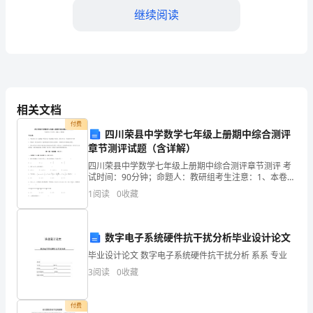
继续阅读
取
的
措
施
相关文档
和
付费
四川荣县中学数学七年级上册期中综合测评
设
章节测评试题（含详解）
备。
四川荣县中学数学七年级上册期中综合测评章节测评 考
试时间：90分钟；命题人：教研组考生注意：1、本卷分
第I卷（选择题）和第Ⅱ卷（非选择题）两部分，满分100
它
1
阅读
0
收藏
分，考试时间90分钟2、答卷前，考生务必用0
们
期维护和检查。
数字电子系统硬件抗干扰分析毕业设计论文
的
毕业设计论文 数字电子系统硬件抗干扰分析 系系 专业
主
3
阅读
0
收藏
要
付费