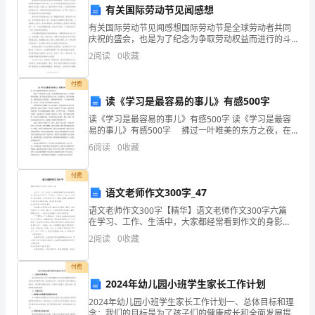
目
有关国际劳动节见闻感想
的
有关国际劳动节见闻感想国际劳动节是全球劳动者共同
庆祝的盛会，也是为了纪念为争取劳动权益而进行的斗
是
争。这个节日具有深刻的历史意义和丰富的文化内涵。
害物质的伤害。
2
阅读
0
收藏
在我心中，国际劳动节不仅是一个庆祝劳动者劳动成果
预
的日子，
付费
防
读《学习是最容易的事儿》有感500字
读《学习是最容易的事儿》有感500字 读《学习是最容
事
易的事儿》有感500字 拂过一叶唯美的东方之夜，在
残花铺卷的光辉大道上，我们静静吹过晚霞，留下我们
故
6
阅读
0
收藏
迷人的春光气息，在这条路上，我们匆匆越过，我们
的
付费
语文老师作文300字_47
发
语文老师作文300字【精华】语文老师作文300字六篇
生、
在学习、工作、生活中，大家都经常看到作文的身影
吧，作文可分为小学作文、中学作文、大学作文（论
2
阅读
0
收藏
文）。如何写一篇有思想、有文采的作文呢？下面是小
减
生命安全和财产安全。
付费
少
2024年幼儿园小班学生家长工作计划
事
2024年幼儿园小班学生家长工作计划一、总体目标和理
念：我们的目标是为了孩子们的健康成长和全面发展提