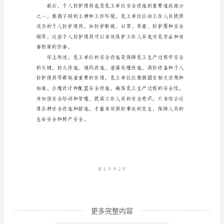
化
工
低事故的风险。
生
产
过
程
中
的
安
全
性
而
更多完整内容
采