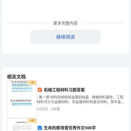
合
同
范
更多完整内容
本
甲
继续阅读
方：
_____________________
乙
方：
_____________________
签
相关文档
订
付费
日
机械工程材料习题答案
期：
- 第一章 材料的结构和金属的结晶 - 根据材料属性，工程
_____________________
材料可分为金属材料、非金属材料和复合材料。其中金
属材料又分为钢铁（黑色）材料和非铁（有色）材料；
WORD
20
阅读
0
收藏
非金属材料又可分为无机非
文
付费
档/A4
生命的那场雪优秀作文500字
打