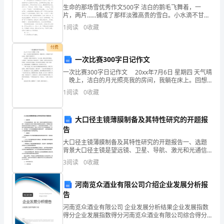
生命的那场雪优秀作文500字 洁白的鹅毛飞舞着，一
印/
片，两片……铺成了那样淡雅高贵的雪白。小水滴不甘落
可
后，着急地哭了起来，泪水一滴一滴地落下。轻?温柔地
1
阅读
0
收藏
嚷着“下雪了！下雪了！”红日也被这白色征服了
编
辑
付费
一次比赛300字日记作文
一次比赛300字日记作文 20xx年7月6日 星期四 天气晴
晚上，洁白的月光照亮我的房间，我躺在床上。回想
起早上的运动会，我情不自禁的笑了。 走出教室，操
1
阅读
0
收藏
场上热闹非凡，人山人海，我的心情
大口径主镜薄膜制备及其特性研究的开题报
告
动，利息每季计收一次。
大口径主镜薄膜制备及其特性研究的开题报告一、选题
背景大口径主镜是望远镜、卫星、导航、激光和光通信
等领域中的核心部件，其性能的优劣对整个系统的性能
3
阅读
0
收藏
起着决定性影响。而薄膜技术是制造高性能光电器件的
关键技术
河南览众酒业有限公司介绍企业发展分析报
贷管理工作的便利。
告
河南览众酒业有限公司 企业发展分析结果企业发展指数
得分企业发展指数得分河南览众酒业有限公司综合得分
说明：企业发展指数根据企业规模、企业创新、企业风