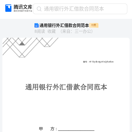
通
通用银行外汇借款合同范本
用
通用银行外汇借款合同范本
付费
银
8
阅读
收藏
（
来自
：
三一办公
）
行
外
汇
借
款
合
同