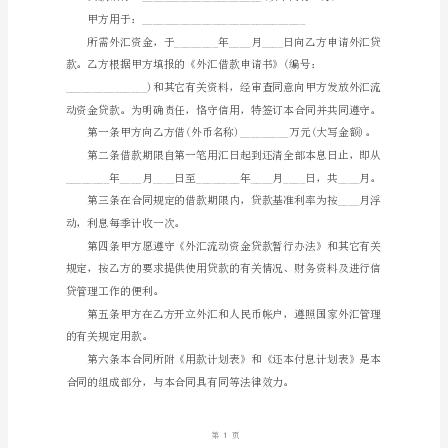
签
订
日
期：
_____________
编
号：
HT-
lDyEbxtgJeToQJhaKlcm
通
用
银
行
外
汇
借
款