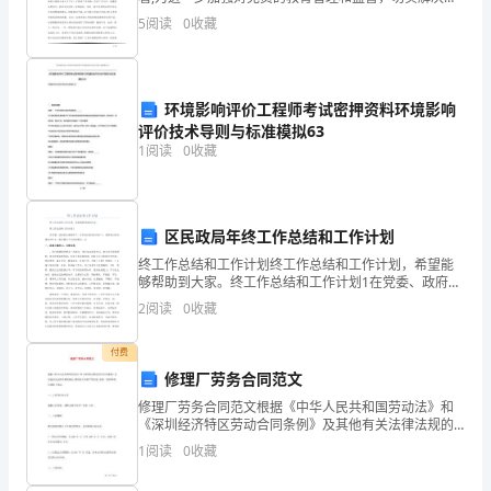
方
员队伍在理想信念、思想作风、工作作风等方面存在的
5
阅读
0
收藏
问题，促进党员队伍整体
诉讼。
根
据
环境影响评价工程师考试密押资料环境影响
本
评价技术导则与标准模拟63
1
阅读
0
收藏
合
同
的
区民政局年终工作总结和工作计划
终工作总结和工作计划终工作总结和工作计划，希望能
约
够帮助到大家。终工作总结和工作计划1在党委、政府的
正确领导下，在同志们的亲切关怀下，我坚持以经济建
2
阅读
0
收藏
定
设为中心，服从服务于大局的稳定，以一、思想上勤学
习、完
向
付费
修理厂劳务合同范文
买
修理厂劳务合同范文根据《中华人民共和国劳动法》和
《深圳经济特区劳动合同条例》及其他有关法律法规的
方
规定，聘用双方本着平等自愿、协商一致的原则，达成
1
阅读
0
收藏
如下协议：一、工作岗位和工作根据工作需要，受聘方
提