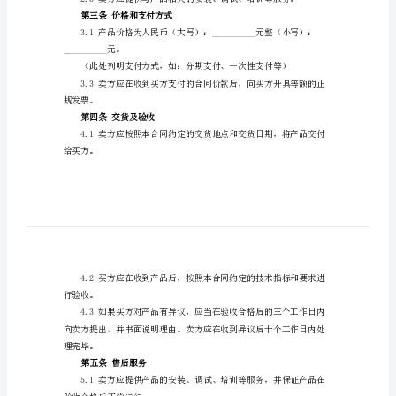
年
2024年通用
第一
条定义
通
用
的锅炉产品及配件。
锅
炉
采
交付产品的日期。
购
第二
条产品及数量
合
同
协
议
第三
条价格和支付方式
书