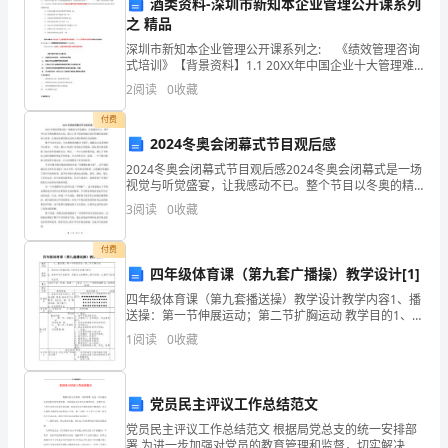
定
酒类资料-深圳市新知本企业管理公开课系列
之 精品
义
护。
深圳市新知本企业管理公开课系列之: 《绩效管理咨询
式培训》【背景资料】1.1 20XX年中国企业十大管理难
1.1
题调查统计：绩效考核位居第一！ ———摘自《世界经
第六条违约责任
2
阅读
0
收藏
理人文摘》1
本
付费
合
2024冬奥会闭幕式节目观后感
2024冬奥会闭幕式节目观后感2024冬奥会闭幕式是一场
同
视觉与听觉盛宴，让我感动不已。整个节目以冬奥的精
神为主线，展示了各个国家和地区选手的精彩表现和奋
中
3
阅读
0
收藏
斗故事，让我深切感受到运动的力量和奥林匹克的精神
的
付费
四年级体育课（第九套广播操）教学设计[1]
“产
四年级体育课（第九套播送操）教学设计教学内容1、播
品”
送操：第一节伸展运动；第二节扩胸运动 教学目的1、通
过学习新播送操,开展学生协调才能及.2、培养学生吃苦
第七条争议解决
1
阅读
0
收藏
是
耐劳、积极向上的精神，遵守纪律、认真学习的优良
指
党员民主评议工作总结范文
方应通过友好协商解决。
卖
党员民主评议工作总结范文 根据局党总支的统一安排部
署,为进一步加强对党员的教育管理和监督，切实解决党