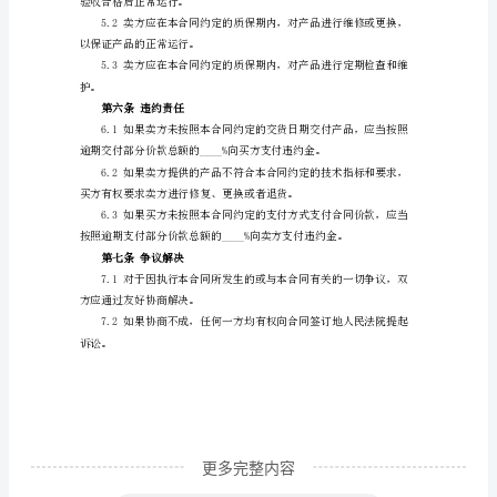
2024
__________元。
年
通
用
合
规发票。
同
第四条交货及验收
编
号：
给买方。
__________
锅
炉
采
更多完整内容