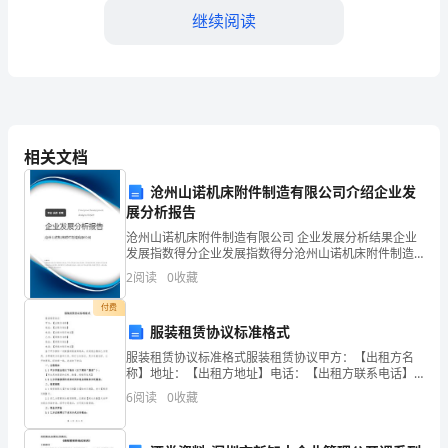
购
继续阅读
合
同
协
议
行验收。
相关文档
书
沧州山诺机床附件制造有限公司介绍企业发
2024
展分析报告
年
沧州山诺机床附件制造有限公司 企业发展分析结果企业
理完毕。
发展指数得分企业发展指数得分沧州山诺机床附件制造
有限公司综合得分说明：企业发展指数根据企业规模、
通
第五条售后服务
2
阅读
0
收藏
企业创新、企业风险、企业活力四个维度对企业发展情
况进
用
付费
服装租赁协议标准格式
第
验收合格后正常运行。
服装租赁协议标准格式服装租赁协议甲方：【出租方名
称】地址：【出租方地址】电话：【出租方联系电话】
一
乙方：【承租方名称】地址：【承租方地址】电话：
6
阅读
0
收藏
【承租方联系电话】鉴于甲方拥有一定数量的服装等物
条
品，并同意
以保证产品的正常运行。