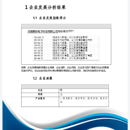
析
报
告
河
免责声明:
南
如需引用或合作，请与我方联系:
展
新
电
子
科
技
1
有