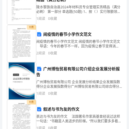
发
陵水黎族自治县2024年材料员专业管理实务精品（满分
展
必刷） 第一部分 单选题(50题) 1、按（ ）实行限额领
河南展新电子科技有限公司综合得分
料，易出现某分项工程节约较多，另外分项工程节约较
1
阅读
0
收藏
指
少甚至超耗的现象。A.配套机械B.责
付费
数
闹疫情的春节小学作文范文
得
闹疫情的春节小学作文范文 闹疫情的春节小学作文范文
导语：今年的春节不一样，因为疫情让春节变得消
分
沉，让我们一起抗击疫情，共度难关。下面和一起来看
2
阅读
0
收藏
闹疫情的春节小学范文，希望你喜欢！ 今年的春节是
企
广州博怡贸易有限公司介绍企业发展分析报
业
告
发
广州博怡贸易有限公司 企业发展分析结果企业发展指数
得分企业发展指数得分广州博怡贸易有限公司综合得分
展
说明：企业发展指数根据企业规模、企业创新、企业风
1
阅读
0
收藏
险、企业活力四个维度对企业发展情况进行评价。该企
1.2
企业画像
业的
指
付费
叙述与书为友的作文
数
类别
表达与书为友的作文 法国著名作家高基曾经说过这样
得
一句话：“书籍是人类进步的阶梯。”所以我们要多多看
空
行业
书，不能把书当成摆设放在那里。 在我还小的时候已
1
阅读
0
收藏