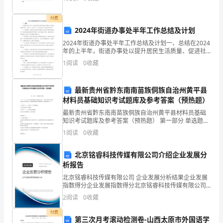
资质
空
经和书结下了不解之缘。那时我常常拉着妈妈依依呀
分
产品服务
付费
河
2024年街道办事处半年工作总结及计划
南
2024年街道办事处半年工作总结及计划一、总结在2024
年的上半年，街道办事处以提升居民生活质量、促进社
展
会发展为目标，开展了一系列工作。以下是对这些工作
1
阅读
0
收藏
的总结和评估：1. 社区建设：街道办事处注重社区
新
最新贵州省黔东南南苗族侗族自治州黄平县
电
2
材料员基础知识考试题库及参考答案（预热题）
子
最新贵州省黔东南南苗族侗族自治州黄平县材料员基础
知识考试题库及参考答案（预热题） 第一部分 单选题
科
(50题) 1、甲、乙、丙三家公司组成联合体投标中标了一
1
阅读
0
收藏
栋写字楼工程,施工过程中因甲的施工工程质
技
北京铭睿科技传媒有限公司介绍企业发展分
有
析报告
北京铭睿科技传媒有限公司 企业发展分析结果企业发展
限
指数得分企业发展指数得分北京铭睿科技传媒有限公司
综合得分说明：企业发展指数根据企业规模、企业创
公
2
阅读
0
收藏
新、企业风险、企业活力四个维度对企业发展情况进行
评价。
司
付费
第三次月考滚动检测卷-山西太原市外国语学