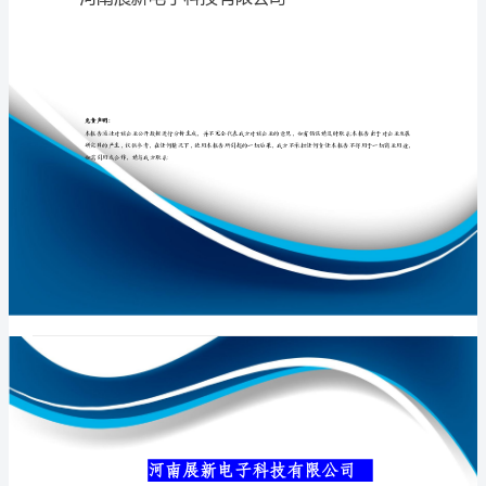
公
司
介
专业品质权威
绍
企
业
发
展
分