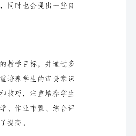
在过去一年的教学中，我设定了明确的教学目标，并通过多
种教学手段帮助学生达成这些目标。我注重培养学生的审美意识
和创造力，注重培养学生的艺术表达能力和技巧，注重培养学生
的团队合作精神和思维能力。通过课堂教学、作业布置、综合评
在教学中，我注重通过多种教学方法和手段激发学生的学习
兴趣和动力。我运用适合学生特点的互动教学、案例教学、实践
教学等方式，让学生在实际操作中感受美术的魅力。同时，我还
学习效