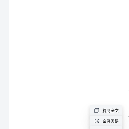
教
学
总
结
2024
年
美
术
教
师
复制全文
个
全屏阅读