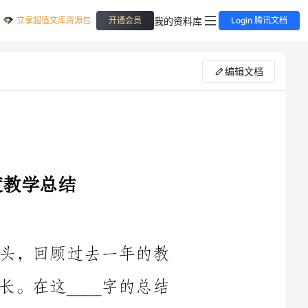
立享超值文库资源包
我的资料库
开通会员
Login 腾讯文档
编辑文档
____年是我担任美术教师的第五个年头，回顾过去一年的教
学工作，我在教学中经历了许多挑战和成长。在这____字的总结
中，我将总结我的教学工作和取得的成绩，同时也会提出一些自