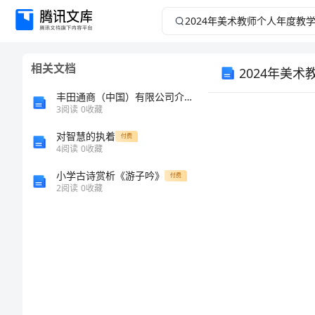
2024
年
相关文档
2024年美
美
丰田通商（中国）有限公司介绍企业发展分析报告
术
3
阅读
0
收藏
教
对智慧的执着
付费
4
阅读
0
收藏
师
小学古诗赏析《游子吟》
付费
2
阅读
0
收藏
个
人
年
度