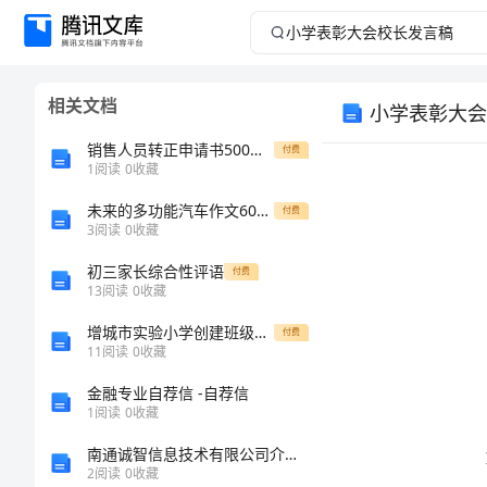
小
学
相关文档
小学表彰大会
表
销售人员转正申请书500字(模板17篇)
付费
彰
1
阅读
0
收藏
未来的多功能汽车作文600字
大
付费
3
阅读
0
收藏
会
初三家长综合性评语
付费
13
阅读
0
收藏
校
增城市实验小学创建班级文化建设活动方案
付费
11
阅读
0
收藏
长
金融专业自荐信 -自荐信
发
1
阅读
0
收藏
南通诚智信息技术有限公司介绍企业发展分析报告
言
2
阅读
0
收藏