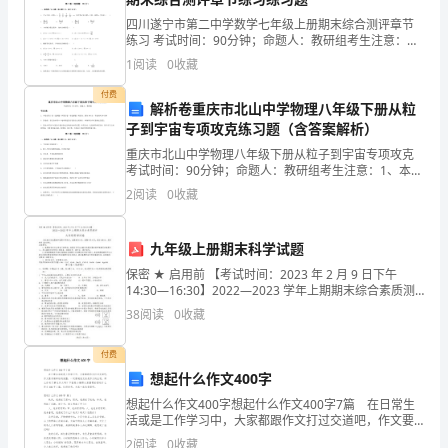
高
四川遂宁市第二中学数学七年级上册期末综合测评章节
练习 考试时间：90分钟；命题人：教研组考生注意：
药
1、本卷分第I卷（选择题）和第Ⅱ卷（非选择题）两部
1
阅读
0
收藏
分，满分100分，考试时间90分钟2、答卷前，考生务
品、
付费
解析卷重庆市北山中学物理八年级下册从粒
医
子到宇宙专项攻克练习题（含答案解析）
重庆市北山中学物理八年级下册从粒子到宇宙专项攻克
疗
考试时间：90分钟；命题人：教研组考生注意：1、本卷
分第I卷（选择题）和第Ⅱ卷（非选择题）两部分，满分
器
2
阅读
0
收藏
100分，考试时间90分钟2、答卷前，考生务必用
械
九年级上册期末科学试题
质
保密 ★ 启用前 【考试时间：2023 年 2 月 9 日下午
14:30—16:30】2022—2023 学年上期期末综合素质测
量，
评九年级科学试卷本试卷分为试题卷和答题卡两部分，
38
阅读
0
收藏
试题卷共 8 页，答题
保
付费
障
想起什么作文400字
人
想起什么作文400字想起什么作文400字7篇 在日常生
活或是工作学习中，大家都跟作文打过交道吧，作文要
民
求篇章结构完整，一定要避免无结尾作文的出现。那么
2
阅读
0
收藏