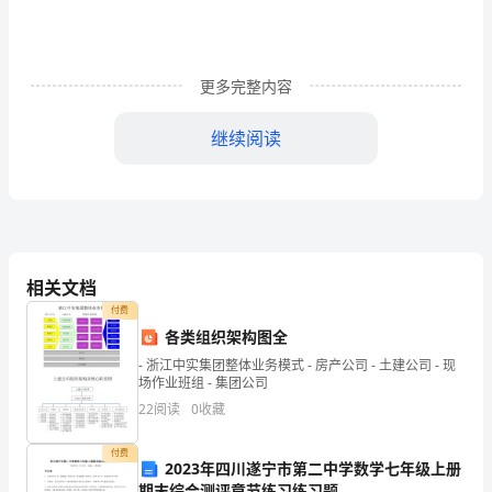
报
告
更多完整内容
制
度
继续阅读
1、
为
促
进
相关文档
付费
合
进行查处。
各类组织架构图全
理
- 浙江中实集团整体业务模式 - 房产公司 - 土建公司 - 现
场作业班组 - 集团公司
用
22
阅读
0
收藏
药，
付费
2023年四川遂宁市第二中学数学七年级上册
提
期末综合测评章节练习练习题