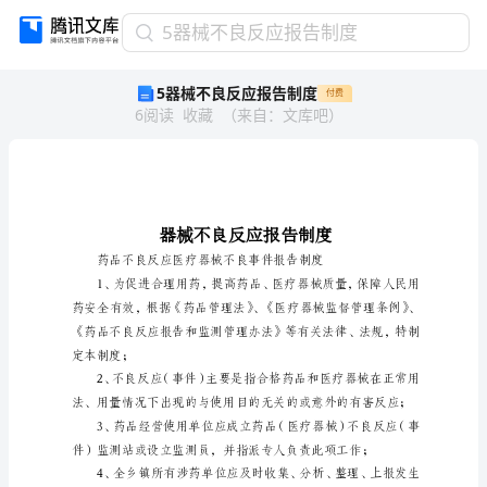
5
5器械不良反应报告制度
器
5器械不良反应报告制度
付费
械
6
阅读
收藏
（
来自
：
文库吧
）
不
良
反
应
报
告
制