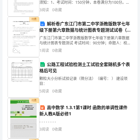
挑
须知：1、考试时间：150分钟，本卷满分为100分。
2、请首先按要求在试卷的指定位置填写您的姓名、准考
3
阅读
0
收藏
战
树立环保责任。
证号等信息。 3、请仔细阅读各种题目的回答要
付费
的
解析卷广东江门市第二中学浙教版数学七年
级下册第六章数据与统计图表专题测试试卷（含
阶
答案详解）
广东江门市第二中学浙教版数学七年级下册第六章数据
与统计图表专题测试 考试时间：90分钟；命题人：校教
段。
研室考生注意：1、本卷分第I卷（选择题）和第Ⅱ卷（非
1
阅读
0
收藏
选择题）两部分，满分100分，考试时间90分钟2
教
公路工程试验检测土工试验全套随机多个表
学
格后可见
应
颗粒大小分析试验记录（筛分法）（编号： ） 建设项
目：
以
5
阅读
0
收藏
生
付费
高中数学 1.3.1第1课时 函数的单调性课件
动
新人教A版必修1
有
- - - - - - - -
3
阅读
0
收藏
趣、