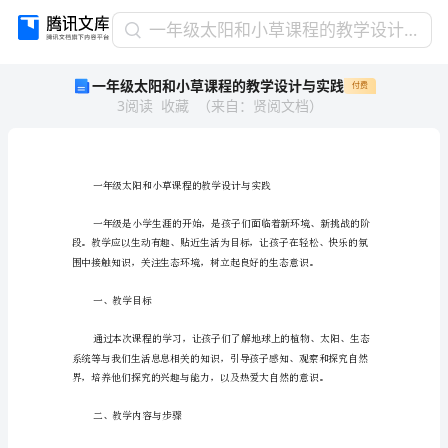
一
一年级太阳和小草课程的教学设计与实践
年
一年级太阳和小草课程的教学设计与实践
付费
级
3
阅读
收藏
（
来自
：
贤阅文档
）
太
阳
和
小
草
课
程