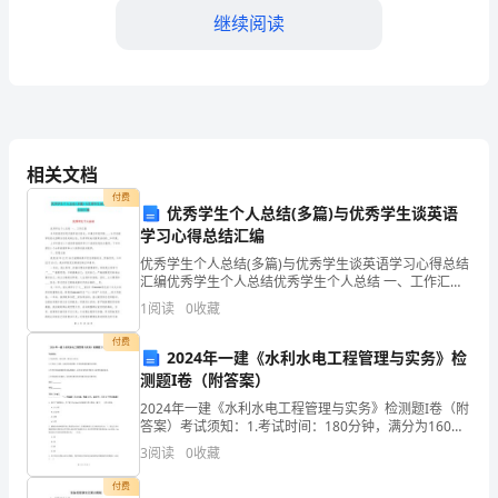
继续阅读
与
实
践
一
相关文档
年
阳的认识和思想。
付费
优秀学生个人总结(多篇)与优秀学生谈英语
级
学习心得总结汇编
是
优秀学生个人总结(多篇)与优秀学生谈英语学习心得总结
2.探究草的重要性
汇编优秀学生个人总结优秀学生个人总结 一、工作汇报
小
本年度我担任现代教育技术组长，并兼任学校网络___。9
1
阅读
0
收藏
月份被学校校长室聘为信息处副主任，负责学校电
学
付费
2024年一建《水利水电工程管理与实务》检
生
测题I卷（附答案）
2024年一建《水利水电工程管理与实务》检测题I卷（附
涯
答案）考试须知：1.考试时间：180分钟，满分为160
分。 2.全卷共三大题，包括单项选择题、多项选择题和
的
3
阅读
0
收藏
案例分析题。3.作答单项选择题和多项选择
开
付费