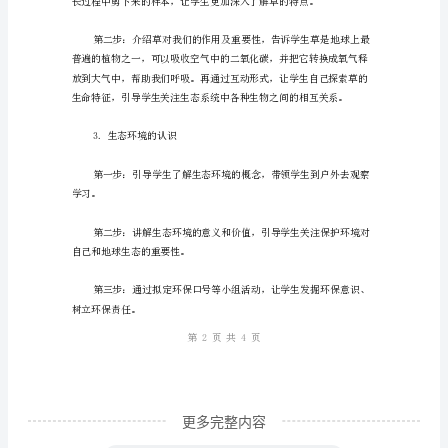
级
太
阳
和
小
用，如：照明、取暖、供给养分等。
草
课
程
的
教
学
设
更多完整内容
计