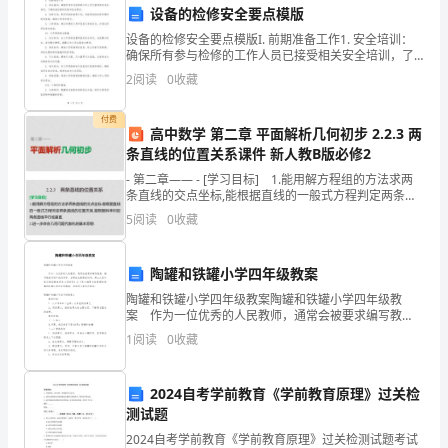
设备的检修安全要点模版
始，
设备的检修安全要点模版I. 前期准备工作1. 安全培训：
确保所有参与检修的工作人员已接受相关安全培训，了
是
解设备检修的风险和安全要求。2. 检修计划：制定详细
2
阅读
0
收藏
的检修计划，包括具体的检修步骤和时间安排，确
孩
付费
子
高中数学 第二章 平面解析几何初步 2.2.3 两
条直线的位置关系课件 新人教B版必修2
3.生态环境的认识
们
- 第二章—— - [学习目标] 1.能用解方程组的方法求两
条直线的交点坐标,能根据直线的一般式方程判定两条直
面
线的位置关系,能根据斜率判定两条直线平行或垂直.2.进
5
阅读
0
收藏
一步体
临
学习。
着
陶罐和铁罐小学四年级教案
陶罐和铁罐小学四年级教案陶罐和铁罐小学四年级教
新
案 作为一位优秀的人民教师，通常会被要求编写教
案，编写教案有利于我们科学、合理地支配课堂时间。
1
阅读
0
收藏
环
那么大家知道正规的教案是怎么写的吗？以下是小编帮
大家整
自己和地球生态的重要性。
境、
2024自考学前教育《学前教育原理》过关检
新
测试题
2024自考学前教育《学前教育原理》过关检测试题考试