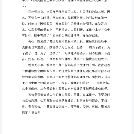
师
风
的
学
习
心
以下几个方面来评析自己、审
得
体
会
幼
儿
教
师