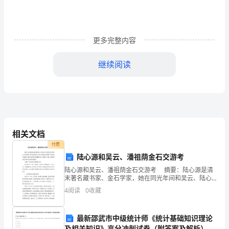
师
德
更多完整内容
师
继续阅读
风
的
学
习
相关文档
心
付费
得
陆心源和吴云、潘祖荫金石交游考
陆心源和吴云、潘祖荫金石交游考 摘要：陆心源是清
义。
体
末著名藏书家、金石学家，她在同光年间和吴云、陆心
源等人有过金石的往来。她们之间的金石交游集中于金
会
4
阅读
0
收藏
石拓本的鉴赏、赠予和金石著作的编纂和刊布。厘清这
一
最新邵武市中级统计师《统计基础知识理论
对
及相关知识》高分冲刺试卷（附答案及解析）