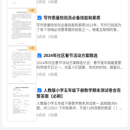
不
2
阅读
0
收藏
分，考试时间90分钟2、答卷前，考生务必用0.5毫
同
付费
写作质量检验员必备技能和素质
的
写作质量检验员必备技能和素质2023年，写作已经成为
使家长信任你。
了各个领域必须要掌握的技能之一。随着互联网的普
想
及，每天都有大量的文章被发布。然而，仅仅是能够写
3
阅读
0
收藏
出一篇文章是远远不够的。对于拥有高质量要求的文
法，
章，需要
付费
那
2024年社区春节活动方案精选
作
2024年社区春节活动方案精选引言：春节是中国最重要
的传统节日之一，也是人们团聚、欢庆的时刻。随着社
为
区建设的不断发展，社区春节活动已成为居民们期待的
2
阅读
0
收藏
节日盛事。为了让居民们度过一个欢乐、有意义的春
幼
节，我
人教版小学五年级下册数学期末测试卷含完
儿
整答案【必刷】
教
人教版小学五年级下册数学期末测试卷一.选择题(共6
题，共12分)1.下列各数中，不是12的倍数的数是（ ）。
师
A.12 B.24 C.382.下面（ ）的运动
4
阅读
0
收藏
的