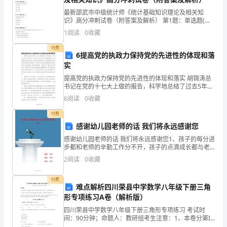
最新邵武市中级统计师《统计基础知识理论及相关知
于
识》高分冲刺试卷（附答案及解析） 第1题：单选题(本
题1分)某企业的产品产量 2000 年比 1995 年增长了
教
1
阅读
0
收藏
35.1%，则该企业 1996——200
师
付费
6提高党的执政力保持党的先进性的体现和落
实
这
提高党的执政力保持党的先进性的体现和落实 胡锦涛总
个
书记在党的十七大上做的报告，科学地总结了过去5年的
工作和党的十三届四中全会以来13年的基本经验，并对
6
阅读
0
收藏
岗
我国改革开放和社会主义现代化建设作出了了全面
付费
位，
感谢幼儿园老师的话 我们将永远感谢您
不
感谢幼儿园老师的话 我们将永远感谢您1、孩子的每分进
步都和老师的辛勤工作分不开，孩子的点滴成长都与老
同
师的谆谆教导相关。感谢你们对我儿培养！2、老师，您
2
阅读
0
收藏
是海洋，我是贝壳，是您给了我斑斓的色彩，我当怎样
地
的
付费
难点解析四川荣县中学数学八年级下册三角
人
形专项练习A卷（解析版）
有
四川荣县中学数学八年级下册三角形专项练习 考试时
间：90分钟；命题人：教研组考生注意：1、本卷分第I
卷（选择题）和第Ⅱ卷（非选择题）两部分，满分100