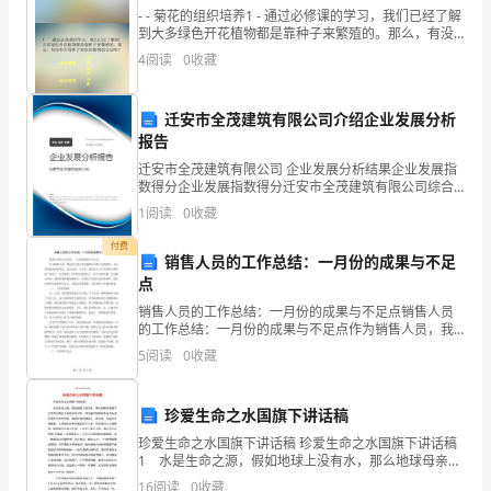
教
- - 菊花的组织培养1 - 通过必修课的学习，我们已经了解
到大多绿色开花植物都是靠种子来繁殖的。那么，有没
案
有不用种子来培育植物
4
阅读
0
收藏
新
人
迁安市全茂建筑有限公司介绍企业发展分析
报告
教
迁安市全茂建筑有限公司 企业发展分析结果企业发展指
数得分企业发展指数得分迁安市全茂建筑有限公司综合
版
探究三：多极化的进程和影响？
得分说明：企业发展指数根据企业规模、企业创新、企
1
阅读
0
收藏
业风险、企业活力四个维度对企业发展情况进行评价。
必
教师点评：（1）多极格局尚未形成。
该企
付费
销售人员的工作总结：一月份的成果与不足
修
点
2
销售人员的工作总结：一月份的成果与不足点销售人员
的工作总结：一月份的成果与不足点作为销售人员，我
一、
们的主要工作是推销公司的产品和服务，为公司带来利
5
阅读
0
收藏
润和收益。在过去的一个月里，我们付出了不少的努力
教
和时间，
珍爱生命之水国旗下讲话稿
材
精神、民族凝聚力是综合国力的重要组成部分。
珍爱生命之水国旗下讲话稿 珍爱生命之水国旗下讲话稿
分
1 水是生命之源，假如地球上没有水，那么地球母亲就
不会孕育出我们人类的子孙万代。因为最早的原始生命
16
阅读
0
收藏