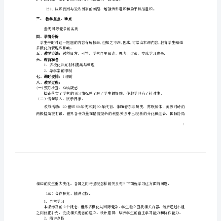
化
在
二、教学目标
曲
1、知识目标
折
中
2、能力目标
发
学习、探索的能力。
展》
3、情感、态度与价值观目标
教
护本国利益和维护
案
新
三、教学重点、难点