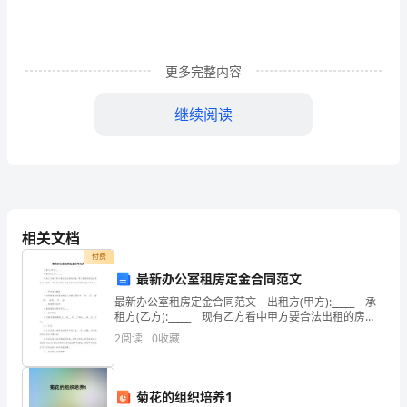
9-
2《世
更多完整内容
界
继续阅读
多
极
（三）合作探究、精讲点拨。
化
1、自主学习
在
相关文档
曲
付费
2、精讲点拨
折
最新办公室租房定金合同范文
最新办公室租房定金合同范文 出租方(甲方):_____ 承
中
租方(乙方):_____ 现有乙方看中甲方要合法出租的房
屋，甲方愿意将房屋出租给乙方使用，甲乙双方就乙方
2
阅读
0
收藏
发
支付甲方定金等事宜签订本协议
展》
菊花的组织培养1
作用。