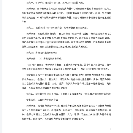
人
当代国际竞争的实质
四、学情分析
教
多极化的表现和影响。
版
五、教学方法
六、课前准备
必
1、多极化热点材料搜集与整理
2、导学案的印制
七、课时安排
：1课时
修
八、教学过程
：
(一)预习检查、总结疑惑
2
（二）情景导入、展示目标。
高
一
政
治
4-