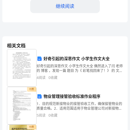
解
继续阅读
析
2024
年
相关文档
江
苏
好奇引起的深思作文 小学生作文大全
正确的是()
好奇引起的深思作文 小学生作文大全 偶然进入了闫 老师
省
的 博客 ，发现一篇 题目 为《 彩笔找回来了！》 的 文章
，引起了我的好奇心， 好奇引起的深思作文 。咦，怎么
无
4
阅读
0
收藏
感觉这么熟悉呢？我决定一探终究。
锡
2+2+2+3+
付费
物业管理接管验收标准作业程序
市
1．目的规范新接物业的接管验收工作，确保接管物业的
达
质量合格。2．适用范围适用于物业管理公司对新接物业
的接管验收工作。3．职责（1）公司总经理负责组建物
5
阅读
0
收藏
标
名
付费