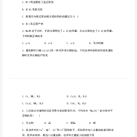
名
注意事项:
校
域内。
高
2．答题时请按要求用笔。
一
在草稿纸、试卷上答题无效。
化
学
上
册
322
期
A．HCl既显酸性又显还原性
末