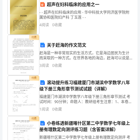
超声在妇科临床的应用之一
校
- - 超声在妇科临床的应用 - 华中科技大学同济医学院附
属协和医院妇产科 丁玉莲 - -
高
4
阅读
0
收藏
一
付费
化
关于赶海的作文范文
学
赶海是一种非常现实的生活方式，它是海边居民为生计
而采取的一种方式。在世界各地的海边，赶海可以说是
上
和唱歌、跳舞一样有趣的活动。每当潮退，人们就会聚
3
阅读
0
收藏
集在海滩上，挖掘各种各样的海产品。赶海有时会成为
A．NaCl是非电解质
孩子们的
册
付费
滚动提升练习福建厦门市湖滨中学数学八年
期
B．NaCl溶液是电解质
级下册三角形章节测试试题（详解）
末
福建厦门市湖滨中学数学八年级下册三角形章节测试 考
C．NaCl溶液中水电离出大量的离子
试时间：90分钟；命题人：教研组考生注意：1、本卷分
复
第I卷（选择题）和第Ⅱ卷（非选择题）两部分，满分100
1
阅读
0
收藏
分，考试时间90分钟2、答卷前，考生务必用0
习
付费
小卷练透新疆喀什区第二中学数学七年级上
检
册有理数定向测评练习题（含答案详解）
新疆喀什区第二中学数学七年级上册有理数定向测评 考