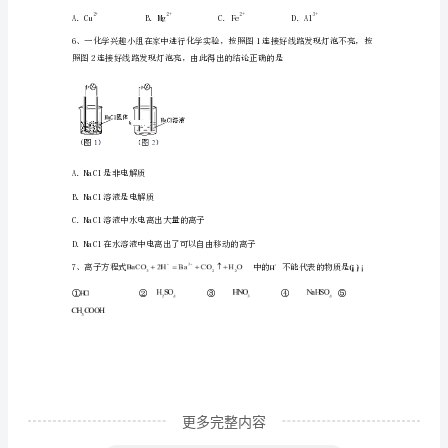
B．KClO是氧化剂
3
复
习
D．KCl是还原产物
检
测
下列判断正确的是
模
拟
4227
酸铵受热分解的产物是
试
题
含
更多完整内容