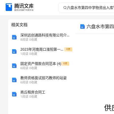
六
盘
相关文档
六盘水市第四
水
深圳远创通路科技有限公司介绍企业发展分析报告
市
8
阅读
0
收藏
2023年河南周口淮阳第一高级中学数学人教版七年级下册不等式与不等式组同步练习练习题（解析版）
第
付费
1
阅读
0
收藏
四
固定资产借款合同范本 (4)
付费
6
阅读
0
收藏
中
教师资格面试技巧教师的站姿
6
阅读
0
收藏
学
商丘租房合同工
物
1
阅读
0
收藏
资