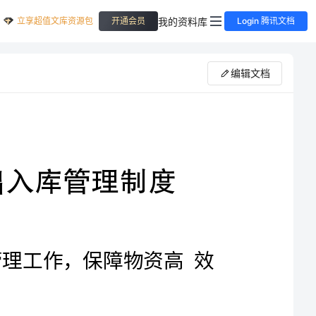
立享超值文库资源包
我的资料库
开通会员
Login 腾讯文档
编辑文档