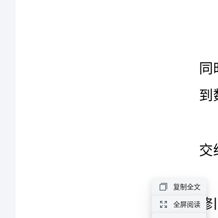
出
入
库
管
理
制
度
六
盘
复制全文
水
全屏阅读