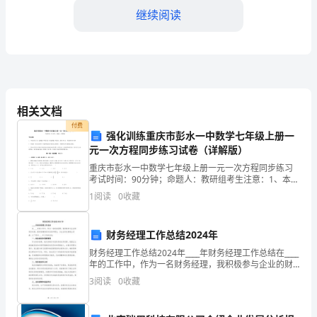
在
继续阅读
公
司
担
任
相关文档
付费
监
强化训练重庆市彭水一中数学七年级上册一
了工程流程，取得了显著的效果。
元一次方程同步练习试卷（详解版）
理
重庆市彭水一中数学七年级上册一元一次方程同步练习
考试时间：90分钟；命题人：教研组考生注意：1、本卷
员
分第I卷（选择题）和第Ⅱ卷（非选择题）两部分，满分
1
阅读
0
收藏
100分，考试时间90分钟2、答卷前，考生务必用
试
用
财务经理工作总结2024年
财务经理工作总结2024年____年财务经理工作总结在____
期
年的工作中，作为一名财务经理，我积极参与企业的财
务决策，提供准确的财务信息和建议，为企业的发展做
已
3
阅读
0
收藏
出贡献。以下是对____年工作的总结：一、
经