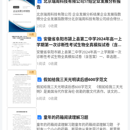
北京瑞周科技有限公司介绍企业发展分析报
结
告
三、心得体会
北京瑞周科技有限公司 企业发展分析结果企业发展指数
束，
得分企业发展指数得分北京瑞周科技有限公司综合得分
说明：企业发展指数根据企业规模、企业创新、企业风
非
2
阅读
0
收藏
险、企业活力四个维度对企业发展情况进行评价。该企
业的
付费
常
安徽省阜阳市颍上县第二中学2024年高一上
学期第一次诊断性考试生物全真模拟试卷（含答
感
案）
安徽省阜阳市颍上县第二中学2024年高一上学期第一次
谢
诊断性考试生物全真模拟试卷（含答案）一、单选题
（本题共10小题，每题3分，共30分）1、如图为某激素
1
阅读
0
收藏
蛋白的合成与分泌过程示意图(其中物质X代表氨基酸
公
付费
司
假如给我三天光明读后感600字范文
给
假如给我三天光明读后感600字范文 《假如给我三天光
习惯。
明》是美国当代作家海伦·凯勒的散文代表作。该文的前
半部分主要写了海伦变成盲聋人后的生活，后半部分则
予
6
阅读
0
收藏
介绍了海伦的求学生涯。这里给大家分享一些关于假如
我
童年的药箱阅读理解习题
这
透明。
童年的药箱阅读理解习题童年的药箱阅读理解习题 子
个
轩有一个小小的药箱，那是他从童年带过来的。那里面