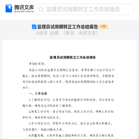
监
监理员试用期转正工作总结报告
理
监理员试用期转正工作总结报告
付费
员
6
阅读
收藏
（
来自
：
尚阅文库
）
试
用
期
转
正
工
尊敬的领导：
作