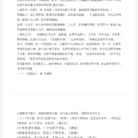
躺在草地上看天空中的明月。
下
《舟过安仁》宋杨万里
册
课
风让船前进啊！
文
重
作者体味到的趣和童子行为的趣就在其中了。）
点
分
出的只有孩童才有的奇思妙想,童言无忌。
析
笼。最喜小儿亡赖，溪头卧剥莲蓬。
复
爱是调皮可爱的小儿子，躺在溪边剥莲蓬。