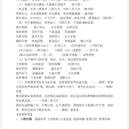
习
资
料
人
回答说：“我可没听说孔雀是先生您家的鸟。”
教
【日积月累】
版
（一）《浪淘沙》唐刘禹锡
小
学
五
年
级
语