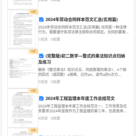
定我营业部在20xx年的工作思路。一、以客户为中心，
七
付费
里，
2024年劳动合同样本范文汇总(实用篇)
笛
2024年劳动合同样本范文汇总(实用篇) 合同是一种法律
行为，需要遵守各项法律法规和合同规定。合同的要素
弄
包括哪些，如何确保完整无漏？以下是我为大家收集的
1
阅读
0
收藏
合同范本，供大家参考和学习。劳动合同样本
晚
付费
(完整版)初二数学—整式的乘法知识点归纳
风
及练习
三
解析《整式乘法》知识点五、同底数幂的乘法1、n个相
同因式（或因数）a相乘，记作an，读作a的n次方
四
（幂），其中a为底数，n为指数，an的结果叫做幂。
5
阅读
0
收藏
2、底数相同的幂叫做同底数幂。3、同底数幂乘法的运
声。
算
付费
2024年工程监理本年度工作总结范文
归
2024年工程监理本年度工作总结范文一、工作背景及任
来
务要求2024年是我作为工程监理的第三年，也是我承接
并完成了多个项目的一年。在这一年里，我负责监理了
4
阅读
0
收藏
饱
不同类型的工程项目，包括住宅建筑、商业建筑和公共
饭
付费