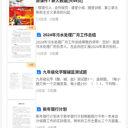
原课件1 新人教版[共44页]
古
文质彬彬仪表堂堂虎背熊腰身强力壮
- 情境引入 - 合作探究 - 课堂小结 - 随堂训练 - 第三单元
神采奕奕满面春
诗
新民主主义革命的兴起
健步如飞活蹦乱跳大摇大摆点头哈腰
13
阅读
0
收藏
词：
低声细语巧舌如簧娓娓动听语重心长
付费
《牧
2024年污水处理厂月工作总结
童》
2024年污水处理厂月工作总结尊敬的领导：您好！我是
雪莱
污水处理厂的负责人，在此向您汇报2024年某月份的工
唐
作总结。在这个月里，我主要对污水处理厂的运行情
13
阅读
0
收藏
况、处理效果和设备维护等方面进行了检查和分析。下
吕
面
叶的事业吧。——（印度）泰戈尔
付费
岩
九年级化学酸碱盐测试题
吧，那快乐的日子就会来到。——（俄国）普希金
九年级化学《酸、碱、盐》测试题1一、选择题。（每小
草
【词语积累】
题只有一个正确答案，每小题2分）（ ）1、下列物质
的名称、俗名与化学式完全对应的是：A、氯化钠 食盐
．人物外貌
铺
3
阅读
0
收藏
NaCl2 B、碳酸氢钠 纯碱 NaHC
横
新年银行计划
野
新年银行计划关于新年银行计划根据我行今年一年来会
六
计结算工作的实际情况，明年的工作主要从三个方面着
手：抓服务、抓质量、抓素质，现就针对这三个方面制
2
阅读
0
收藏