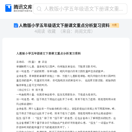
人
人教版小学五年级语文下册课文重点分析复习资料
教
人教版小学五年级语文下册课文重点分析复习资料
付费
版
4
阅读
收藏
（
来自
：
尚阅文库
）
小
学
五
年
人教版小学五年级语文下册课文重点分析复习资料
级
古诗词：《牧童》唐吕岩
语
文