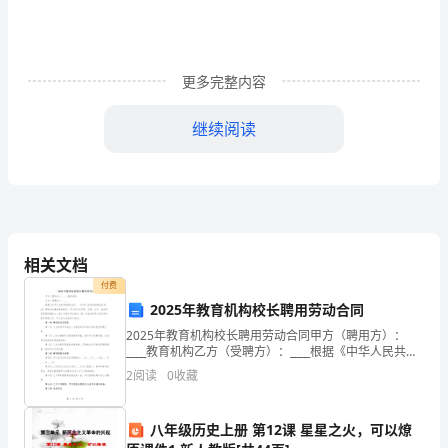
文
*莫等闲，白了少年头，空悲切！《满江红》
下
*少年易老学难成，一寸光阴不可轻。《偶成》
册
*路曼曼其修远兮，吾将上下而求索。《离骚》
更多完整内容
课
继续阅读
文
重
点
分
精卫填海愚公移山含辛茹苦任劳任怨
相关文档
析
艰苦卓绝百折不挠千里迢迢肝胆相照
付费
风雨无阻坚贞不屈赤胆忠心全心全意
2025年教育机构校长聘用劳动合同
复
2025年教育机构校长聘用劳动合同甲方（聘用方）：
习
____教育机构乙方（受聘方）：____根据《中华人民共和
国劳动法》、《中华人民共和国劳动合同法》等相关法
2
阅读
0
收藏
资
律法规的规定，甲乙双方在平等、自愿、公平、诚
料
八年级历史上册 第12课 星星之火，可以燎