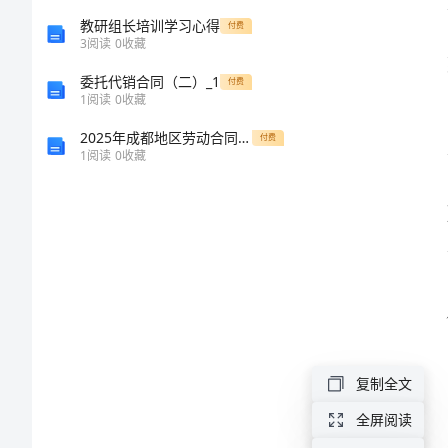
总
教研组长培训学习心得
付费
3
阅读
0
收藏
结
委托代销合同（二）_1
付费
1
阅读
0
收藏
2024
2025年成都地区劳动合同模板
付费
幼
1
阅读
0
收藏
儿
园
园
和流程。
务
年
终
复制全文
工
全屏阅读
作
我提升。