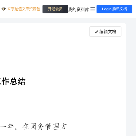
立享超值文库资源包
我的资料库
开通会员
Login 腾讯文档
编辑文档
管理方
面，我们坚持以儿童为中心，全面落实幼儿园日常管理制度，加
强教师队伍建设，提升教师专业素养；在教学管理方面，深化教