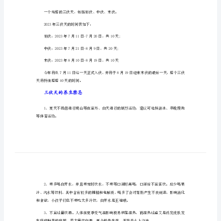
法
三伏天怎么排湿气寒气?
三
伏
天
物有赤小豆、绿豆、冬瓜等。
排
寒
气
最
好
的
三伏天时间表
方
法
一个完整的三伏天，包括初伏、中伏、末伏。