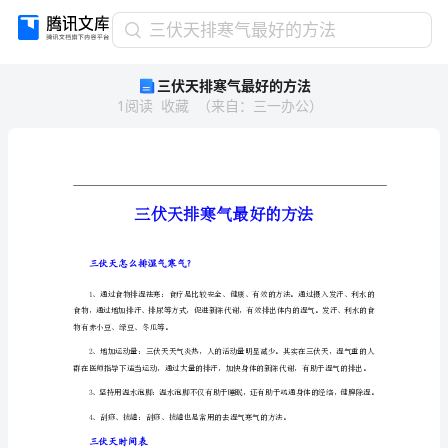
三
三伏天排寒气最好的方法
伏
三伏天排寒气最好的方法
天
1
阅读
收藏
（
来自
：
三一办公
）
排
寒
气
最
好
的
方