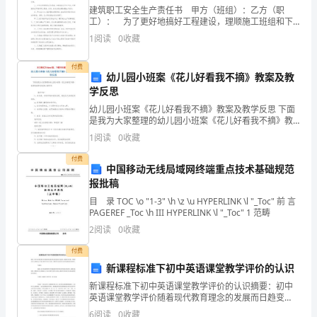
建筑职工安全生产责任书 甲方（班组）：乙方（职
全、
工）： 为了更好地搞好工程建设，理顺施工班组和下
属职工的安全责任，确保安全施工，班组与职工签订如
健
1
阅读
0
收藏
减慢代谢过程，导
下协议： 一、甲方班前必须进行上岗安全交底、上岗
康、
付费
幼儿园小班案《花儿好看我不摘》教案及教
有
学反思
幼儿园小班案《花儿好看我不摘》教案及教学反思 下面
效
是我为大家整理的幼儿园小班案《花儿好看我不摘》教
案及教学反思,供大家参考。 教学目标： 1、在说
的
1
阅读
0
收藏
说、讲讲中感知花的美观，萌
方
付费
中国移动无线局域网终端重点技术基础规范
三伏天怎么算
报批稿
法。
目 录 TOC \o "1-3" \h \z \u HYPERLINK \l "_Toc" 前 言
通
PAGEREF _Toc \h III HYPERLINK \l "_Toc" 1 范畴
2
阅读
0
收藏
过
付费
摄
新课程标准下初中英语课堂教学评价的认识
入
新课程标准下初中英语课堂教学评价的认识摘要：初中
英语课堂教学评价随着现代教育理念的发展而日趋变
化，根据实际需要，多维的评价方式都是为了全面了解
发
6
阅读
0
收藏