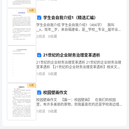
学生的学习历程，激励学生的英语学习和改进教师的英
语教学。
汗、
定
付费
利
学生会自我介绍1（精选汇编）
学生会自我介绍 学生会自我介绍1（466字） 我叫
水
__x，现年__岁，来自福建省，是__学校__专业__届毕业
生。今天我是怀着平静而又激动的心情呈上这份自荐书
2
阅读
0
收藏
的
的。之所以平静，我的知识和能力不会让你们
三伏天吃什么最好
食
21世纪的企业财务治理变革透析
物，
21世纪的企业财务治理变革透析 21世纪的企业财务治理
变革透析 【21世纪的企业财务治理变革透析】相关文
通
章： 1. 2. 3. 4. 5. 6. 7. 8. 模板,内容仅供参考
1
阅读
0
收藏
过
付费
增
校园壁画作文
加
校园壁画作文 【篇一：校园壁画】 在我们的校园
里，有许多美丽的景物，但我最喜欢的还是学校南边墙
排
上的巨型壁画。 这些壁画都是关于体育项目的。有打
1
阅读
0
收藏
排球的、打乒乓球的、跳水的、打篮球的等一些栩栩如
汗、