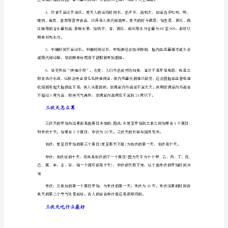
2023年三伏天的时间表如下：
三
初伏：2023年7月11日-7月20
伏
中伏：2023年7月21日-8月9日，共20天;
天
怎
末伏：2023年8月10日-8月19日，共10天
么
排
天将持续整整40天的时间。
湿
三伏天的养生禁忌
气
寒
气?
等体育活动。
1、
通