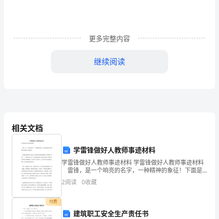
过
食
更多完整内容
物
排
继续阅读
湿
祛
寒：
食
相关文档
疗
学雷锋做好人教师事迹材料
是
学雷锋做好人教师事迹材料 学雷锋做好人教师事迹材料
雷锋，是一个响亮的名字，一种精神的象征！下面是
比
准备的学雷锋做好人教师，欢迎阅读。 段老师老师参
2
阅读
0
收藏
加工作以来，始终坚持以雷锋为榜样，忠党爱国，忠
较
付费
安
用来补充水分。
建筑职工安全生产责任书