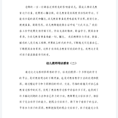
老
师
的
艰
辛，
尤
其
是
我
们
幼
儿
教