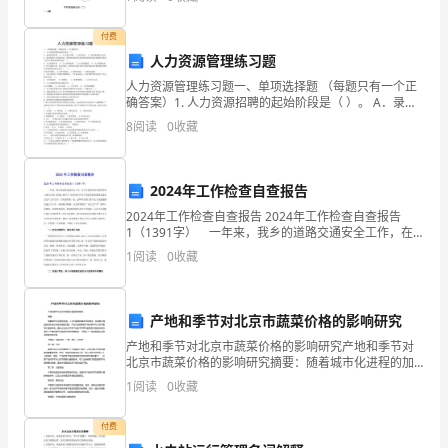
孩
子，
付费
人力资源管理练习题
让
人力资源管理练习题一、单项选择题 （每题只有一个正
他
确答案）1. 人力资源招聘的起始阶段是（ ）。 A．录用
结果反馈 B．人力需求诊断 C.录用决策 D．求职者筛选
8
阅读
0
收藏
们
与录用 2. 通过检查人力
感
2024年工作检查自查报告
到
2024年工作检查自查报告 2024年工作检查自查报告
1（1391字） 一年来，我乡的道路交通安全工作，在
幼
乡党委政府的正确领导和上级有关部门的精心指导下，
1
阅读
0
收藏
始终坚持以科学发展观统领道路交通安全生产工作
儿
园
产地和季节对北京市蔬菜价格的影响研究
里
产地和季节对北京市蔬菜价格的影响研究产地和季节对
北京市蔬菜价格的影响研究摘要：随着城市化进程的加
温
速，人们对蔬菜的需求不断增加，而蔬菜价格的波动却
1
阅读
0
收藏
成为不容忽视的问题。本论文旨在研究产地和季节对北
京市蔬菜
暖
付费