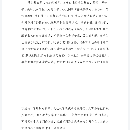
教
师
培
成长。
训
感
言
我
深
深
体
会
到
了