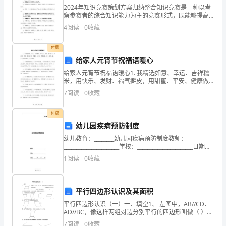
2024年知识竞赛策划方案归纳整合知识竞赛是一种以考
时
察参赛者的综合知识能力为主的竞赛形式，既能够提高
参赛者的知识水平，又能够培养他们的学习能力、思考
4
阅读
0
收藏
不
能力和应变能力。本文将对2024年知识竞赛的策划方案
停
付费
给家人元宵节祝福语暖心
地
给家人元宵节祝福语暖心1. 我精选如意、幸运、吉祥糯
米，用快乐、发财、福气擀皮，用甜蜜、平安、健康做
扮
馅，用喜庆、幸福、团圆包装，送上汤圆一碗，于元宵
7
阅读
0
收藏
佳节食用，风味最佳。2. 月满苍穹独自圆，家家户户吃
演
付费
多
对孩子最直接最朴实的爱。
幼儿园疾病预防制度
样
幼儿教育：________幼儿园疾病预防制度教师：
______________________学校：______________________日期：
角
______年_____月_____日幼儿园疾病预
1
阅读
0
收藏
色，
引
平行四边形认识及其面积
平行四边形认识（一）一、填空1、 左图中，AB//CD、
导
AD//BC，像这样两组对边分别平行的四边形叫做（ ）。
这种图形可以用符号（
7
阅读
0
收藏