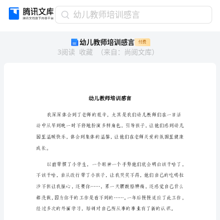
幼
幼儿教师培训感言
儿
幼儿教师培训感言
付费
教
3
阅读
收藏
（
来自
：
尚阅文库
）
师
培
训
感
言
幼
儿