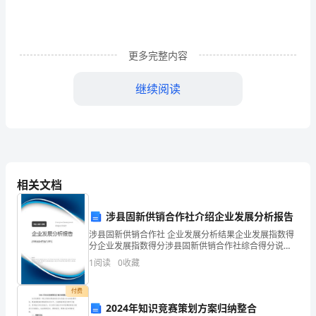
师
们
更多完整内容
在
一
继续阅读
日
活
动
中
相关文档
使这些孩子在原有水平上获得进步。
从
涉县固新供销合作社介绍企业发展分析报告
早
涉县固新供销合作社 企业发展分析结果企业发展指数得
分企业发展指数得分涉县固新供销合作社综合得分说
到
明：企业发展指数根据企业规模、企业创新、企业风
1
阅读
0
收藏
险、企业活力四个维度对企业发展情况进行评价。该企
业的综合
晚
付费
一
2024年知识竞赛策划方案归纳整合