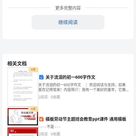
委：
更多完整内容
大
家
继续阅读
好!
本
人
相关文档
今
付费
尊敬的各位领导、评委：
年
关于流泪的初一600字作文
38
关于流泪的初一600字作文 ：欢迎阅读与支持，如果
喜欢记得常来！内容简介：我有一个美好的童年，它像
一个聚宝盆，载着我那时数不清的回忆。时不时泛起记
岁，
2
阅读
0
收藏
忆的浪花，我的心里总会有不同... 觉得不错就继续
理念：
中
付费
共
模板劳动节主题班会教育ppt课件 通用模板
党
- - - - 不是 - - -
2
阅读
0
收藏