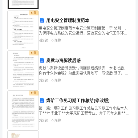
员，
本
付费
用电安全管理制度范本
科
用电安全管理制度范本电安全管理制度第一章 总则一、
为保障电力系统的安全运行，营造安全的电气工作环
学
境，制定本制度。二、本制度适用于本单位所有电力设
4
阅读
0
收藏
备、线路、用电设施及各类电气工作。三、本制度的目
历。
的是保
付费
首
奥默与海豚读后感
先
奥默与海豚读后感奥默与海豚读后感读完一本书以后，
你有什么体会呢？为此需要认真地写一写读后 感了。千
感
万不能认为读后感随便应付就可以，下面是精心的奥默
2
阅读
0
收藏
与海 豚读后感，欢迎大家分享。有一本书着实让我痴
谢
迷，深
民满意的教育。
付费
在
煤矿工作见习期工作总结[修改版]
第一篇：煤矿工作见习期工作总结见习期工作小结本人
座
于**年毕业于**大学采矿工程专业，并于同年来到**煤
业有限公司工作。自参加工作以来，我一直在安检部从
的
2
阅读
0
收藏
事安全管理工作。在见习期的一年里，我努力学习并虚
心
各