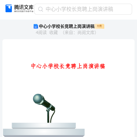
中
中心小学校长竞聘上岗演讲稿
心
中心小学校长竞聘上岗演讲稿
付费
小
4
阅读
收藏
（
来自
：
尚阅文库
）
学
校
长
竞
聘
上
岗