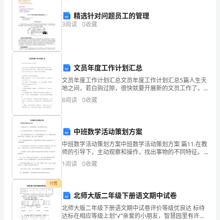
位
精选针对问题员工的管理
给
3
阅读
0
收藏
我
有
文员年度工作计划汇总
这
文员年度工作计划汇总文员年度工作计划汇总5篇人生天
地之间，若白驹过隙，很快就要开展新的文员工作了，
个
不妨坐下来好好写写计划吧。下面是小编为大家精心整
8
阅读
0
收藏
理的文员年度工作计划汇总，希望对大家有所帮助。
机
会
中班数学活动策划方案
竞
中班数学活动策划方案中班数学活动策划方案 篇11.在教
师的引导下，主动观察和操作，找出事物的不同特征。3.
有一定的观察和比较能力，能大胆讲述自己的分类方
聘
1
阅读
0
收藏
法。1.教具：四座不同的小房子;大小、颜色不同的
xx
付费
中
北师大版二年级下册语文期中试卷
北师大版二年级下册语文期中试卷评价等级优良达 标待
心
达标在相应等级上划“√”亲爱的小朋友，智慧园里有许多