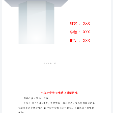
演
讲
稿
中
心
小
学
校
长
竞
聘