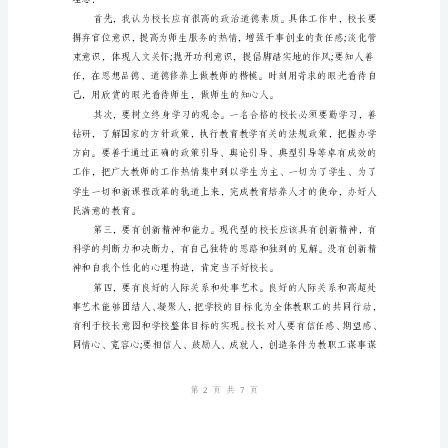
上
岗
演
讲
稿
尊
敬
的
各
位
领
导、
第页共页
17
评