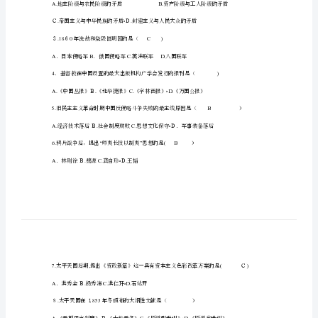
考
历
年
试
内。错选、多选或未选均无分。
卷
1.19(B
整
.B..D.
Ａ美国英国Ｃ日
理
2.C
后
A.B.
全
国
.ﻩ.