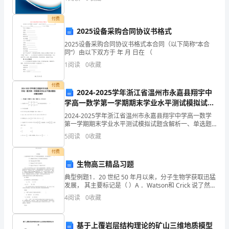
险、企业活力四个维度对企业发展情况进行评价。该企
业的综合
共
AB.C.ﻩD.
．国民军东征军国民革命军北伐军
付费
30
2025设备采购合同协议书格式
１９３年日本帝国主义制造了侵略中国旳（
2025设备采购合同协议书格式本合同（以下简称“本合
小
同”）由以下双方于 年 月 日在 （
题，
1
阅读
0
收藏
.B.CD.
每
付费
2024-2025学年浙江省温州市永嘉县翔宇中
题
学高一数学第一学期期末学业水平测试模拟试题
含解析
2024-2025学年浙江省温州市永嘉县翔宇中学高一数学
１
第一学期期末学业水平测试模拟试题含解析一、单选题
（本题共8小题，每题5分，共40分）1、若函数则下列
分,
5
阅读
0
收藏
说法错误的是（ ）A.是奇函数B.若在定义
付费
共
生物高三精品习题
30
典型例题1．20 世纪 50 年月以来，分子生物学获取迅猛
发展， 其主要标记是（ ）A ．Watson和 Crick 说了然
分）
DNA的双螺旋构造B ．Flemming 发现了青霉素C．
4
阅读
0
收藏
Khorana
在
每
基于上覆岩层结构理论的矿山三维地质模型