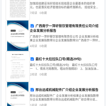
加强班组建设当好班组长班组是企业最基本的组织单
代
元，也是落实经济管理目标的最终落脚点。 班组安全生
产管理的好坏，直接影响着企业各项经济指标的实现。
码:0
7
阅读
0
收藏
在 实施创建五型（学习型、安康型、标准化型、增收节
支型、
３
广西南宁一萍轩餐饮管理有限责任公司介绍
708
企业发展分析报告
广西南宁一萍轩餐饮管理有限责任公司 企业发展分析结
一、
果企业发展指数得分企业发展指数得分广西南宁一萍轩
餐饮管理有限责任公司综合得分说明：企业发展指数根
单
4
阅读
0
收藏
据企业规模、企业创新、企业风险、企业活力四个维度
A.B.CﻩD.
对企
项
最红十大拉拉队口号(精选29句)
３鲁迅在《新青年》上刊登旳
选
最红十大拉拉队口号(精选29句) 最红十大拉拉队口号
一 1、情系河南教院，唱出你我精彩! 2、加油加油加
择
油加油一(你们单位名字加油(你们单位名字加油。 3、
2
阅读
0
收藏
歌声跃动教院，梦想绽放校
题
１《共产党宣言》第一种中文全译本旳译者是（
(本
邢台远成机械配件厂介绍企业发展分析报告
AB.C..
大
邢台远成机械配件厂 企业发展分析结果企业发展指数得
分企业发展指数得分邢台远成机械配件厂综合得分说
题
明：企业发展指数根据企业规模、企业创新、企业风
１２年国民政府将所辖各部队统一改编为（
1
阅读
0
收藏