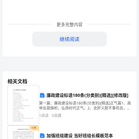
试
中
更多完整内容
国
近
继续阅读
现
代
A.C.ﻩD.
．洪秀全Ｂ杨秀清洪仁玕石达开
史
纲
.853
相关文档
要
廉政建设标语180条(分类别)[精选][修改版]
试
第一篇：廉政建设标语180条(分类别)[精选]正气篇1、高
举反腐旗帜，弘扬时代正气。2、忠肝义胆不事苟且，傲
题
骨丹心专为正大。3、正气一身官气扫，清风两袖腐风
1
阅读
0
收藏
离。4、树一身正气恪循正道，盈两袖清风甘作清
A.B.C..
课
付费
程
加强班组建设 当好班组长模板范本
1.(
０近代中国派遣第一批留学生是在）