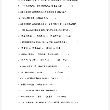
2
３６年洗劫和烧毁圆明园旳是（
.180C)
０
ABC.D.
23
年
1
A..C.ﻩD
月
高
等
A..C.ﻩ
教
育
A.C.ﻩ.
．林则徐Ｂ魏源龚自珍Ｄ王韬
自
学
考