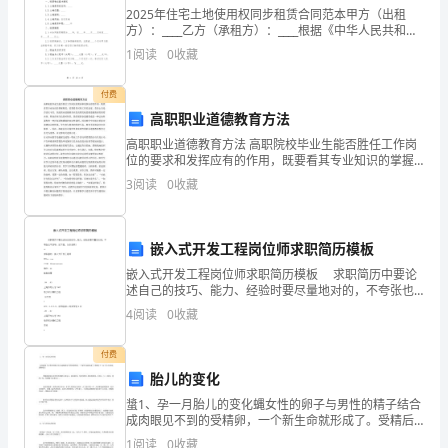
2025年住宅土地使用权同步租赁合同范本甲方（出租
的
方）：____乙方（承租方）：____根据《中华人民共和国
合同法》、《中华人民共和国城市房地产管理法》及相
列
1
阅读
0
收藏
关法律法规的规定，甲乙双方本着平等、自愿、公
车，
三、自我的反省
付费
高职职业道德教育方法
前
高职职业道德教育方法 高职院校毕业生能否胜任工作岗
一
位的要求和发挥应有的作用，既要看其专业知识的掌握
程度。更要看其对待工作的态度、责任心及是否老实守
3
阅读
0
收藏
秒
信。因此职业道德教育应是高职院校思想道德教育的重
要内容
还
嵌入式开发工程岗位师求职简历模板
在
嵌入式开发工程岗位师求职简历模板 求职简历中要论
述自己的技巧、能力、经验时要尽量地对的，不夸张也
眼
不误导。如下是，以供参照！ xx求职意向：嵌入式开
4
阅读
0
收藏
发工程师XXXxx.com(+86)
前，
付费
但
胎儿的变化
眨
螀1、孕一月胎儿的变化蝿女性的卵子与男性的精子结合
日上！
成肉眼见不到的受精卵，一个新生命就形成了。受精后7
～12天左右着床，逐渐成长。 膃受精卵着床后直至发育
眼
1
阅读
0
收藏