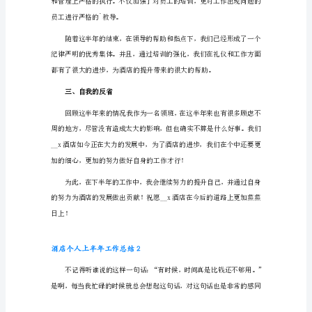
酒
店
个
人
上
半
年
工
作
总
部门的工作能力。
结
1
半