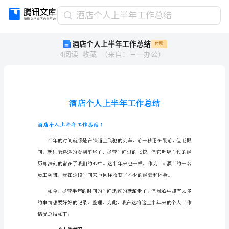
酒
酒店个人上半年工作总结
店
酒店个人上半年工作总结
付费
个
4
阅读
收藏
（
来自
：
三一办公
）
人
上
半
年
工
作
总