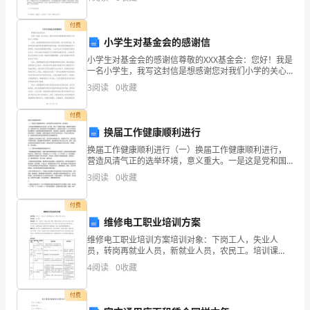
到第8周为止，称为胚芽。发育到第3周末的胚芽，长
间，
付费
酒店个人上半年工作总结2
就
小学生对基金会的感谢信
小学生对基金会的感谢信尊敬的XXX基金会：您好！我是
只
一名小学生，我写这封信是想感谢您对我们小学的关心
和帮助。首先，我想说感谢您对我们学校的资助。因为
3
阅读
0
收藏
能
您的资助，我们学校得以提供更好的教育环境和设施。
我们
远
付费
换届工作健康顺利进行
远
换届工作健康顺利进行（一）换届工作健康顺利进行，
营造风清气正的选举环境，意义重大。一是这是党和国
的
家政治生活中的一件大事，对统一干部群众思想、凝聚
3
阅读
0
收藏
科学发展共识，选好领导干部、配好领导班子具有重要
看
意义。尤
付费
到
维修电工职业培训方案
车
维修电工职业培训方案培训对象：下岗工人，失业人
员，转岗再就业人员，新就业人员，农民工。培训课
尾
时：120课时。培训目标：具有一定的学习、理解、观
4
阅读
0
收藏
察、判断、推理和计算能力，动作灵活、协调，能从事
了。
机械设备和
付费