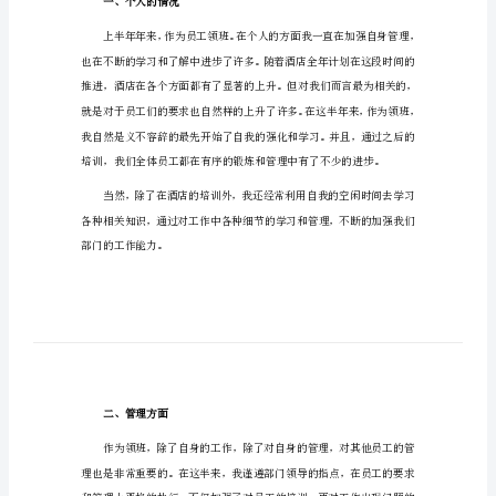
酒店个人上半年工作总结1
结
酒
店
个
人
上
半
年
工
情况总结如下：
作
一、个人的情况
总
结