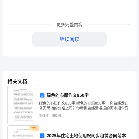
年
的
更多完整内容
时
间
继续阅读
就
二、管理方面
像
是
在
相关文档
铁
绿色的心愿作文850字
道
绿色的心愿作文850字 绿色的心愿850字 你曾经走在
员工进行严格的`教导。
昏天黑地的公路上吗？你看到曾经清凌凌的河水如今变
上
成又黑又臭的黑水河了吗？你看到曾经蔚蓝明净的天空
3
阅读
0
收藏
如今到处灰尘弥漫、难见太阳了吗？你看到曾经森林
飞
付费
驰
2025年住宅土地使用权同步租赁合同范本