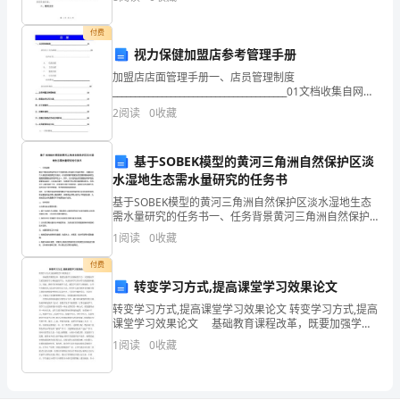
来，
码：根据《中华人民共和国合同法》的有关规定，甲乙
双方经友
每
付费
视力保健加盟店参考管理手册
个
加盟店店面管理手册一、店员管理制度
人
_______________________________________01文档收集自网
络，仅用于个人学习店内员工行为规范
2
阅读
0
收藏
都
___________________
是
基于SOBEK模型的黄河三角洲自然保护区淡
水湿地生态需水量研究的任务书
喜
基于SOBEK模型的黄河三角洲自然保护区淡水湿地生态
气
需水量研究的任务书一、任务背景黄河三角洲自然保护
区位于中国东部山东省和江苏省交界处，是黄河河口入
1
阅读
0
收藏
洋
海后形成的典型三角洲。此地区有着丰富的生态资源和
物种
付费
洋
转变学习方式,提高课堂学习效果论文
的，
转变学习方式,提高课堂学习效果论文 转变学习方式,提高
课堂学习效果论文 基础教育课程改革，既要加强学生
唯
的基础性学力，又要提高学生的发展性学力和创造性学
1
阅读
0
收藏
力，从而培养学生终身学习的愿望和能力。因此，教
独