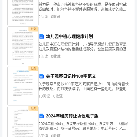
毅力是一种奋斗精神和坚韧不拔的品质，是在面对挑战
中
或困境时，能够坚持不懈并克服障碍，迎接成功的能
力。在生活中，人们常常会遇到各种各样的困难和挫
2
阅读
0
收藏
自
折，如果缺乏毅力，就很难坚持下去。有毅力的人，不
仅可以在困境
己
付费
幼儿园中班心理健康计划
显
幼儿园中班心理健康计划一、指导思想幼儿健康教育是
幼儿教育整体结构的重要组成部分，也是健康教育的基
得
础。本学期，根据《幼儿园教育指导纲要
1
阅读
0
收藏
很
付费
突
关于观察日记抄100字范文
兀。
关于观察日记抄100字范文 观察日记抄1 爬山虎有着长
长的枝条，而且枝条嫩绿，上面还有一些毛毛，那些毛
毛都是咖啡色的，我想这些毛毛都是用来吸收阳光的
10
阅读
0
收藏
吧。 爬山虎的叶子跟枫叶一样，都是鸭脚形的，里面
春
付费
节
2024年租房转让协议电子版
2024年租房转让协议电子版租房转让协议甲方：（租房
到
原始出租人）身份证号码：联系地址：电话号码：乙
方：（租房承租人）身份证号码：联系地址：电话号
8
阅读
0
收藏