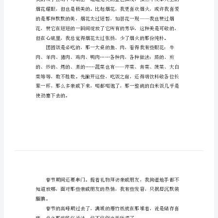
节
六
年
级
作
文
700
字
耳朵，不愿听那恼人的轰响。
我
并
不
喜