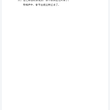
欢
过
春
节
——
我
是
一
使劲塞下去的。
个
喜
好
安
静