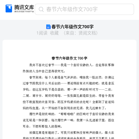
春
春节六年级作文700字
节
春节六年级作文700字
六
1
阅读
收藏
（
来自
：
贤阅文档
）
年
级
作
文
700
字
热情的人当中自己显得很突兀。
春