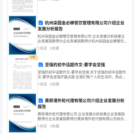
色
社
会
杭州柒园金必蝉餐饮管理有限公司介绍企业
发展分析报告
主
杭州柒园金必蝉餐饮管理有限公司 企业发展分析结果企
义
业发展指数得分企业发展指数得分杭州柒园金必蝉餐饮
管理有限公司综合得分说明：企业发展指数根据企业规
1
阅读
0
收藏
事
模、企业创新、企业风险、企业活力四个维度对企业发
展情
付费
业
坚强的初中话题作文-要学会坚强
全
坚强的初中话题作文-要学会坚强 关于坚强的初中话题作
文-要学会坚强开篇点题 在我们每个人的生活中，势必会
遇到种种坎坷、波折。但是我们是以坚强来面对，还是
面
1
阅读
0
收藏
以泪水来面对。早就听旁人说过：
发
黄骅港外轮代理有限公司介绍企业发展分析
展
报告
的
黄骅港外轮代理有限公司 企业发展分析结果企业发展指
数得分企业发展指数得分黄骅港外轮代理有限公司综合
得分说明：企业发展指数根据企业规模、企业创新、企
背
1
阅读
0
收藏
业风险、企业活力四个维度对企业发展情况进行评价。
该企