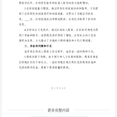
总
结
____
年
效率。
农
村
成
一步提升了教育质量。
人
二、工作成效
教
育
工
作
更多完整内容
总