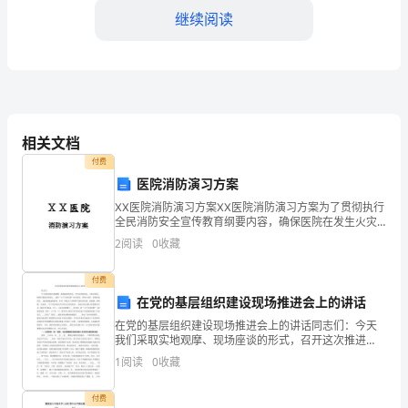
结
继续阅读
一、
工
作
相关文档
回
付费
顾
医院消防演习方案
____
ⅩⅩ医院消防演习方案ⅩⅩ医院消防演习方案为了贯彻执行
全民消防安全宣传教育纲要内容，确保医院在发生火灾
X%。
时，各部门科室员工能够按照医院灭火应急疏散预案行
年，
2
阅读
0
收藏
动和明确自己的职责，熟悉掌握医院火灾时的紧急行动
程序
我
付费
市
在党的基层组织建设现场推进会上的讲话
在党的基层组织建设现场推进会上的讲话同志们：今天
农
我们采取实地观摩、现场座谈的形式，召开这次推进
会，主要目的是：围绕市委提出的基层___建设“七个全面
1
阅读
0
收藏
村
过硬”相关要求，带领大家看一看我县基层党___建设到
成
付费