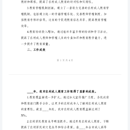
总
结
2024
年
农
村
成
人
教
育
工
作