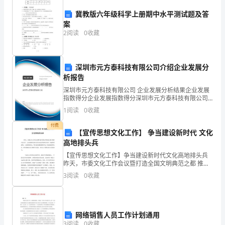
人
冀教版六年级科学上册期中水平测试题及答
案
教
2
阅读
0
收藏
发展。
育
工
深圳市元方泰科技有限公司介绍企业发展分
析报告
作
深圳市元方泰科技有限公司 企业发展分析结果企业发展
指数得分企业发展指数得分深圳市元方泰科技有限公司
在
综合得分说明：企业发展指数根据企业规模、企业创
1
阅读
0
收藏
新、企业风险、企业活力四个维度对企业发展情况进行
三、存在的问题和不足
新
评价。
付费
【宣传思想文化工作】 争当建设新时代 文化
时
高地排头兵
代
【宣传思想文化工作】争当建设新时代文化高地排头兵
昨天，市委文化工作会议暨打造全国文明典范之都 推进
中
大会召开。会议精神在我市宣传文化系统和社科界 引起
3
阅读
0
收藏
热烈反响，大家纷纷表示，努力成为建设新时代文 化高
国
地
特
网络销售人员工作计划通用
3
阅读
0
收藏