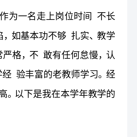
的青年教师，我深知自己有许多不足与缺陷，如基本功不够扎实、教学
经验尚浅等。因此，我对教学工作要求非常严格，不敢有任何怠慢，认
真钻研教材，深入研究教法，虚心地向教学经验丰富的老教师学习。经
过一学年的努力，个人能力有了较大的提高。以下是我在本学年教学的
学生学习语文，主要还是依靠教师对课本范文的讲解，因此，在对
课本范文的教学过程中，我认真做好教学中的每一步工作，认真对待每
一节课。备课深入细致，教案书写工整详细，能做到教材、资料、学生