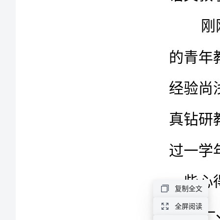
教
学
工
作
总
结
语
文
教
学
工
复制全文
作
全屏阅读
总