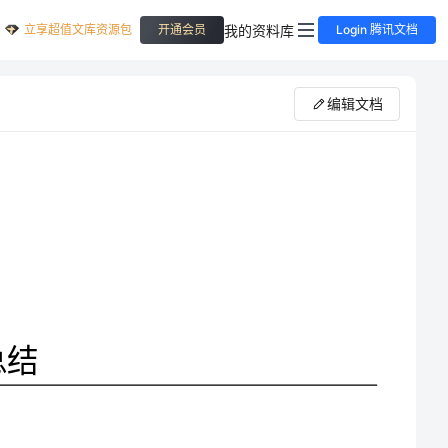
立享超值文库资源包
我的资料库
开通会员
Login 腾讯文档
编辑文档
刚刚过去的一年是我任职的第六年，作为一名走上岗位时间不长