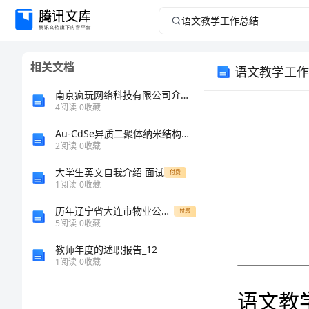
语
文
相关文档
语文教学工作
教
南京疯玩网络科技有限公司介绍企业发展分析报告
学
4
阅读
0
收藏
Au-CdSe异质二聚体纳米结构的光电特性研究
工
2
阅读
0
收藏
作
大学生英文自我介绍 面试
付费
1
阅读
0
收藏
总
历年辽宁省大连市物业公司物业管理基本工作范围及职责知识竞赛试题通用题库附答案【综合题】
付费
5
阅读
0
收藏
结
语
教师年度的述职报告_12
语
1
阅读
0
收藏
文