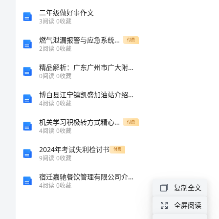
达。
会
二年级做好事作文
3
阅读
0
收藏
教
燃气泄漏报警与应急系统的设计本科
付费
2
阅读
0
收藏
案
精品解析：广东广州市广大附中数学七年级上册整式的加减综合练习试卷
0
阅读
0
收藏
二
博白县江宁镇凯盛加油站介绍企业发展分析报告
年
4
阅读
0
收藏
级
机关学习积极转方式精心调结构心得体会
付费
感
4
阅读
0
收藏
恩
2024年考试失利检讨书
付费
9
阅读
0
收藏
教
宿迁嘉驰餐饮管理有限公司介绍企业发展分析报告
育
4
阅读
0
收藏
复制全文
主
全屏阅读