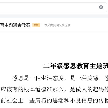
育主题班会教案
本文由贤阅文档提供
付费
二年级感恩教育主题班会教案
感恩是一种生活态度，是一种美德。感恩应该是社会上每个人
应该有的根本道德准那么，是做人的起码修养，也是人之常情。目
前社会上一些腐朽的思潮和不良信息的传播，正逐步腐蚀着人们的
心灵，一味的索取不知回报使得一些年轻人变得自私冷漠，道德水
准滑坡。对广阔青少年来说，感恩意识绝不是简单回报父母的养育
之恩，它更是一种责任意识、自立意识、自尊意识和健全人格的表