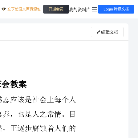
立享超值文库资源包
我的资料库
开通会员
Login 腾讯文档
编辑文档