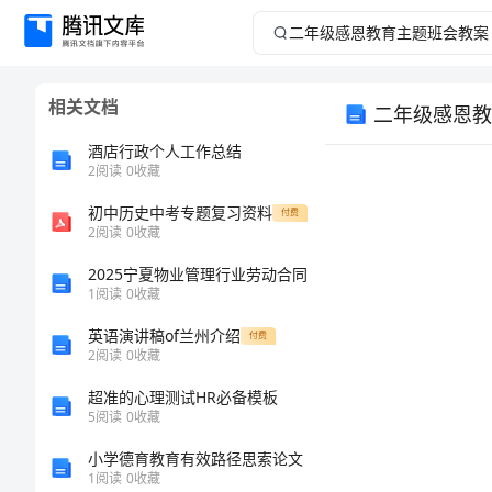
二
年
相关文档
二年级感恩教
级
酒店行政个人工作总结
感
2
阅读
0
收藏
初中历史中考专题复习资料
恩
付费
2
阅读
0
收藏
教
2025宁夏物业管理行业劳动合同
1
阅读
0
收藏
育
英语演讲稿of兰州介绍
付费
2
阅读
0
收藏
主
超准的心理测试HR必备模板
题
5
阅读
0
收藏
小学德育教育有效路径思索论文
班
1
阅读
0
收藏