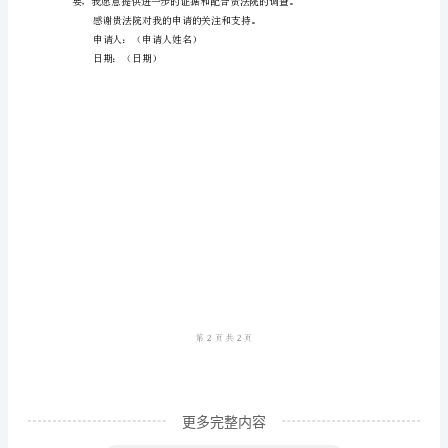
的
法
益，给我带来经济困扰和损失。
院：
三、请求
我
是
决和强制执行措施：
（申
请
支付（金额）元给我。
人
姓
附言：
名），
身
份
证
更多完整内容