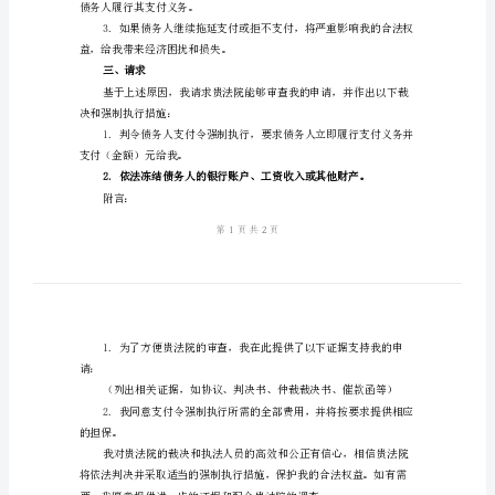
支
求：
付
一、原因
令
强
制
执
付。
行
二、支付令强制执行的必要性
申
请
书
裁决的约束力。
尊
敬
债务人履行其支付义务。