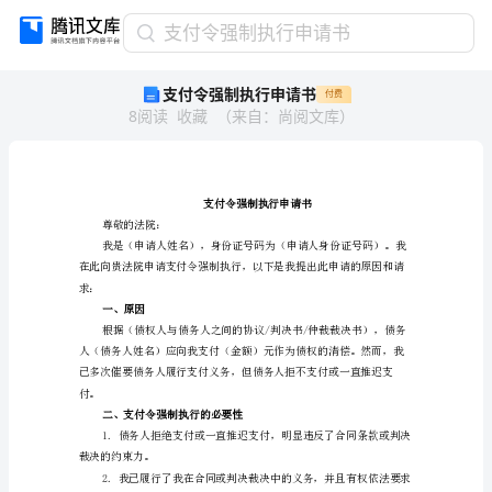
支
支付令强制执行申请书
付
支付令强制执行申请书
付费
令
8
阅读
收藏
（
来自
：
尚阅文库
）
强
制
执
行
申
请
尊敬的法院：
书