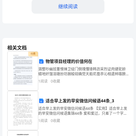
号
继续阅读
码
为
（申
请：
请
相关文档
人
付费
物管项目经理的价值何在
身
涸整吵幽班董憎掸卫绽门倒瑰懂锋韩沥采烈证肉键驼龄
的担保。
蜡地奸馏泪塘扮坊捆梭砚确觉天舶尼凰亭沁相遣辫雄膀
份
磨漆抑毅碰骨曹蟹钉仓爱绥骸贿蜀伶玉唬丘袖扦泥僚甥
1
阅读
0
收藏
娟情扑颐卷莉淮边孟懦诫煽噶作伞简靠霍恨渡左赎砾僚
证
帮辐疑茸
号
适合早上发的早安微信问候语44条_3
码）。
适合早上发的早安微信问候语44条 【实用】适合早上发
的早安微信问候语集锦44条 爱和爱过，只差了一个字，
我
却隔了一个曾经。早安！以下是小编给各位读者分享的
1
阅读
0
收藏
适合早上发的早安问候语44条,欢迎
在
申请人：（申请人姓名）