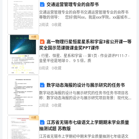
此
日期：（日期）
交通运营管理专业的自荐书
交通运营管理专业的自荐书交通运营管理专业的自荐书
向
尊敬的领导： 您好!我叫xx，我是xxx学院，xx届城市轨
道交通运营管理专业的毕业生。珍贵的大学生活已接近
贵
2
阅读
0
收藏
尾声，感觉非常有必要总结一下大学生活的
法
付费
高一物理行星恒星星系和宇宙3省公开课一等
院
奖全国示范课微课金奖PPT课件
- 行星、恒星、星系和宇宙 - - 第1页 - 作业讲评P111-7 -
申
金星半径是地球０．９５倍，质
请
0
阅读
0
收藏
支
数字动态海报的设计与展示研究的任务书
付
数字动态海报的设计与展示研究的任务书任务书项目名
称：数字动态海报的设计与展示研究项目背景：现代化
令
社会的发展要求各个行业不断创新，数字海报的应用在
2
阅读
0
收藏
商务、广告、宣传等方面得到越来越广泛的应用，为了
强
满足市场
付费
江苏省无锡市七级语文上学期期末学业质量
制
抽测试题 苏教版
执
江苏省无锡市上学期初中期末学业质量抽测七年级语文