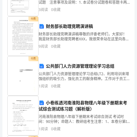
试题 注意事项及说明：1. 本试卷分试题卷和答题卡两
行，
部分，共100分，考试时间为120分钟。2. 答题前，请将
3
阅读
0
收藏
自己的姓名和准考证号填（涂）写在答
以
付费
财务部长助理竞聘演讲稿
下
财务部长助理竞聘演讲稿尊敬的评委老师们，大家好！
是
我是财务部长助理竞聘者XXX，我很荣幸站在这里向各位
展示我的能力和愿景。首先，我想表达我的感激之情，
9
阅读
0
收藏
我
感谢贵公司给我这个机会展示我的才能和激情。我相
信，在
提
付费
公共部门人力资源管理理论学习总结
出
公共部门人力资源管理理论学习总结LT2、利用培训来增
强组织的吸引力，强化员工的献身精神。工作对于员工
此
来说，不仅仅是生存的手段，也是实现自我价值的途
1
阅读
0
收藏
经，培训能够有效地开发员工自身的能力和素质，使他
申
们在工
请
小卷练透河南淮阳县物理八年级下册期末考
试综合测试练习题（解析版）
的
河南淮阳县物理八年级下册期末考试综合测试 考试时
间：90分钟；命题人：教研组考生注意：1、本卷分第I
原
卷（选择题）和第Ⅱ卷（非选择题）两部分，满分100
1
阅读
0
收藏
分，考试时间90分钟2、答卷前，考生务必用0.5毫
因