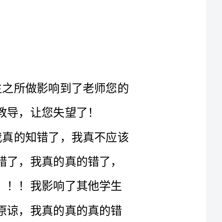
我对我所做感到深深的后悔。若是学生之所做影响到了老师您的
敬爱的老师，我不该喝酒，我错了，我真的知错了，我真不应该
喝酒，我知道我违反校规了，我真的知道我错了，我真的真的错了，
我以后保证上课时不喝酒！绝对！！！绝对！！！我影响了其他学生
的学习，我一定会向同学们道歉的，请老师原谅，我真的真的真的错
我喝酒会适
量！就喝一点点，绝对不会再喝多了，老师，给我的改过的机会吧，
多少年来，您总是教导我们要做一个文明的学生，为的是更好地