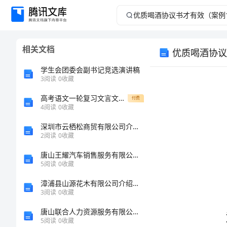
优
质
相关文档
优质喝酒协议
喝
学生会团委会副书记竞选演讲稿
酒
3
阅读
0
收藏
高考语文一轮复习文言文阅读试题汇编34（详细解答）
协
付费
4
阅读
0
收藏
议
深圳市云栖松商贸有限公司介绍企业发展分析报告
2
阅读
0
收藏
书
唐山王耀汽车销售服务有限公司介绍企业发展分析报告
5
阅读
0
收藏
才
漳浦县山源花木有限公司介绍企业发展分析报告
有
3
阅读
0
收藏
唐山联合人力资源服务有限公司介绍企业发展分析报告
效
5
阅读
0
收藏