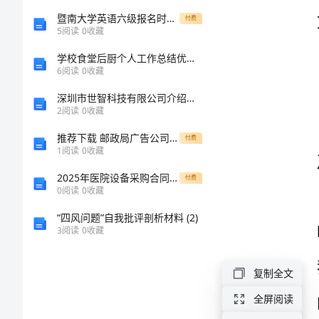
（案
暨南大学英语六级报名时间通知
付费
5
阅读
0
收藏
例
学校食堂后厨个人工作总结优质6篇
6
阅读
0
收藏
17
深圳市世智科技有限公司介绍企业发展分析报告
2
阅读
0
收藏
篇）
推荐下载 邮政局广告公司实习报告
付费
优
1
阅读
0
收藏
质
2025年医院设备采购合同范本样本
付费
0
阅读
0
收藏
喝
“四风问题”自我批评剖析材料 (2)
酒
3
阅读
0
收藏
协
我错了！
议
复制全文
书
全屏阅读