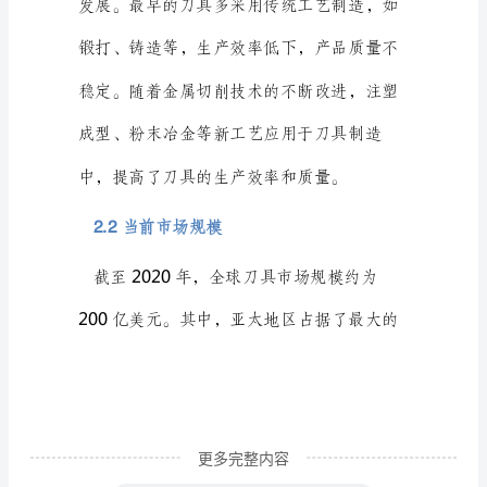
是
制
造
析。
业
中
的
重
要
组
成
部
分，
更多完整内容
广