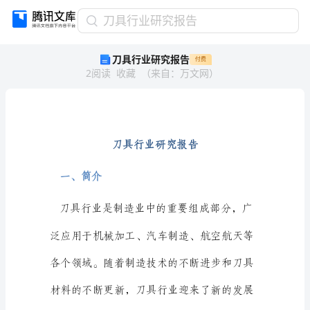
刀
刀具行业研究报告
具
刀具行业研究报告
付费
行
2
阅读
收藏
（
来自
：
万文网
）
业
研
究
报
告
刀
具