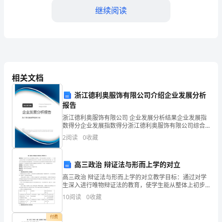
安
继续阅读
全
运
行
相关文档
直
接
浙江德利奥服饰有限公司介绍企业发展分析
报告
关
浙江德利奥服饰有限公司 企业发展分析结果企业发展指
数得分企业发展指数得分浙江德利奥服饰有限公司综合
系
得分说明：企业发展指数根据企业规模、企业创新、企
2
阅读
0
收藏
业风险、企业活力四个维度对企业发展情况进行评价。
到
该企
人
高三政治 辩证法与形而上学的对立
高三政治 辩证法与形而上学的对立教学目标：通过对学
们
生深入进行唯物辩证法的教育，使学生能从整体上初步
把握二、三、四课之间的内在联系；初步划清唯物辩证
10
阅读
0
收藏
的
法和形而上学的界限；通过分析各种实际问题，进一步
提高学
生
付费