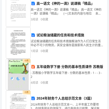
高一语文《神的一滴》说课稿「精品」
命
高一语文《神的一滴》说课稿「精品」 高一语文《神的
一滴》说课稿「精品」 (一)文本的内容与地位 本文
安
的 ___梭罗曾在瓦尔登湖住了两年零两个月，写成了一本
3
阅读
0
收藏
“超凡人圣”的《瓦尔登湖》，《神的一滴
全。
为
试论粮油储藏的任务和技术措施
了
试论粮油储藏的任务和技术措施粮油作为人们日常生活
中必不可少的物资，其安全储存是国家和人民生计的重
确
要保障。粮油储藏的意义在于增加食物的稳定供应，保
1
阅读
0
收藏
证主要物资的紧急储备，减少市场价格的波动，提高国
保
家的应对
付费
电
五年级数学下册 分数的基本性质课件 苏教版
- 苏教版小学数学五年级下册 - 分数的基本性质 - 1 - - 3 -
梯
2
的
4
阅读
0
收藏
安
付费
2024年财务个人总结示范文本（3篇）
全
2024年财务个人总结示范文本一、上半年度工作要项
1、在财务部长的领导下，进行具体会计核算，保证账账