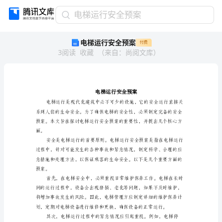
电
电梯运行安全预案
梯
电梯运行安全预案
付费
运
3
阅读
收藏
（
来自
：
尚阅文库
）
行
安
全
预
案
电
梯