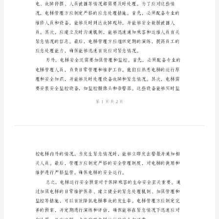
运
行
面。
安
全
预
案
预案。
电
梯
运
行
是
现
代