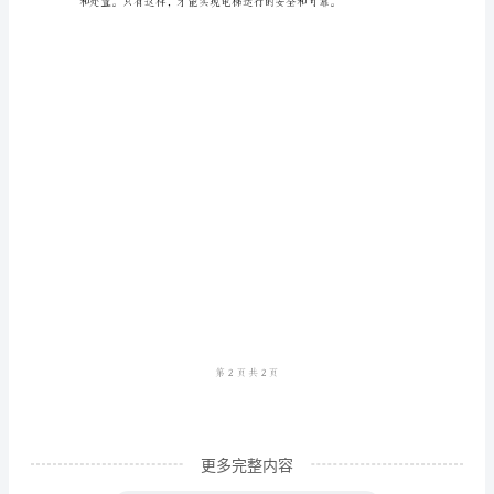
化
建
筑
中
必
不
可
少
的
设
施，
它
更多完整内容
的