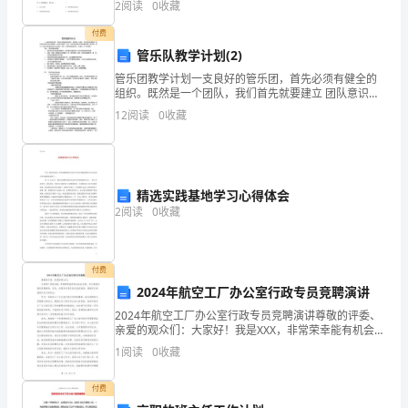
2
阅读
0
收藏
分，满分100分，考试时间90分钟2、答卷前，考生务
证
付费
号
管乐队教学计划(2)
码：
管乐团教学计划一支良好的管乐团，首先必须有健全的
_________________________
组织。既然是一个团队，我们首先就要建立 团队意识和
甲
互相合作的精神。从乐队的指挥、队长，各声部长的建
12
阅读
0
收藏
立到乐器的保管人员等等, 每个人必须认真负起自己的工
乙
作
双
方
就
精选实践基地学习心得体会
下
2
阅读
0
收藏
列
事
付费
宜
2024年航空工厂办公室行政专员竞聘演讲
达
2024年航空工厂办公室行政专员竞聘演讲尊敬的评委、
成
亲爱的观众们：大家好！我是XXX，非常荣幸能有机会站
一
在这里，向大家展示我的竞聘演讲。首先，我想向评委
1
阅读
0
收藏
们表达我的谢意，感谢你们给我展示自己的机会。作为
致
意
付费