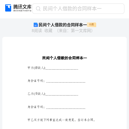
民
民间个人借款的合同样本一
间
民间个人借款的合同样本一
付费
个
8
阅读
收藏
（
来自
：
第一文库网
）
人
借
款
的
合
同
样