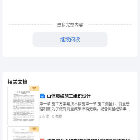
乙
方
更多完整内容
(贷
继续阅读
款
人)______________
民
间
个
相关文档
人
付费
借
山体爆破施工组织设计
款
第一章 施工方案与技术措施第一节 施工测量1、测量管
的
理制度 为了做到测量成果准确无误，配备测量经验丰富
合
的工程师技术人员和精密的测量仪器。项目部测量队进
2
阅读
0
收藏
行日常的施工放样，并安排专业人员对测量工作进行检
同
样
份，双方各执一份。
付费
本