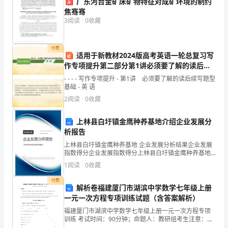
广东河台金矿床矿物特征对成矿环境的制约
一
焦骞骞
甲
3
阅读
0
收藏
方
(借
______________
付费
适用于新教材2024版高考英语一轮总复习写
款
作专项提升第二部分第1讲必须要了解的读后续
人)_____________________
写题型基次件外研版
- - - - 写作专项提升 - 第1讲 必须要了解的读后续写题型
身
基础 - 英 语
份
2
阅读
0
收藏
证
______________
号
上林县白圩镇金鹰种养基地介绍企业发展分
码：
析报告
_________________________
上林县白圩镇金鹰种养基地 企业发展分析结果企业发展
乙
指数得分企业发展指数得分上林县白圩镇金鹰种养基地
综合得分说明：企业发展指数根据企业规模、企业创
方
1
阅读
0
收藏
新、企业风险、企业活力四个维度对企业发展情况进行
(贷
评价。
付费
解析卷福建厦门市湖滨中学数学七年级上册
款
一元一次方程专项训练试题（含答案解析）
人)_____________________
福建厦门市湖滨中学数学七年级上册一元一次方程专项
身
训练 考试时间：90分钟；命题人：教研组考生注意：
份
1、本卷分第I卷（选择题）和第Ⅱ卷（非选择题）两部