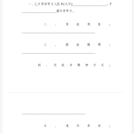
本
一
民
间
个
人
借
款
的
合
同
样
____