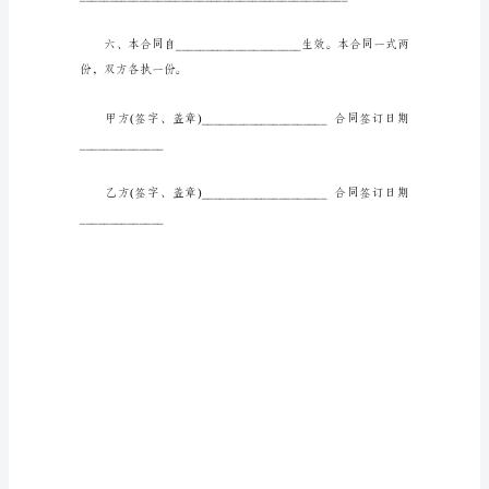
本
一
甲
方
(借
款
人)_____________________
身
份
证
号
码：
_________________________